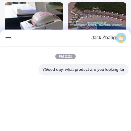
00:27
00:27
Jack Zhang
منزل صغير جاهز متنقل للنوم مع عائلة
ماكينة دفع طرفية بشاشة تعمل باللمس
كبسولة
مقاس 15.6 بوصة الكل في واحد
April 07, 2022
September 21, 2022
2:21 PM
Good day, what product are you looking for?
00:46
00:28
شاشة تعمل باللمس كشك POS
كشك الخروج للخدمة الذاتية لقارئ
Terminal ذاتي الطلب للمطعم
البطاقات متعدد الوظائف
April 07, 2022
April 07, 2022