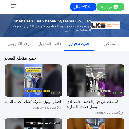
دردشة
الاتصال
Shenzhen Lean Kiosk Systems Co., Ltd.
جودة محطة دفع رسوم المواقف, كيوسك للخارج الشركة
المصنعة من الصين
مسكن
أشرطة فيديو
قائمة التشغيل
موقع الكتروني
جميع مقاطع الفيديو
00:13
00:16
قم بتخصيص جهاز الخدمة الذاتية الذي
اختيار موثوق لشركة كشك الخدمة الذاتية
يحمل علامتك التجارية
January 24, 2026
January 30, 2026