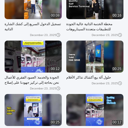
00:08
00:16
محطة الخدمة الذاتية عالية الجودة
تسجيل الدخول السريع إلى كشك الشارة
للتطبيقات متعددة السيناريوهات
الذاتية
December 23, 2025
December 23, 2025
00:12
00:25
حلول آلة بيع أكشاك تذاكر الأفلام
الجودة والخدمة: العمود الفقري للأعمال
نحن بحاجة إلى تركيز جهودنا على إصلاح
December 23, 2025
نقاط الضعف لدى العملاء
December 23, 2025
00:25
00:12