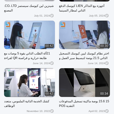
أجهزة بيع التذاكر LIEN كيوسك الدفع
شينزين لين كيوسك سيستمز CO، LTD.
الذاتي لمطار السينما
المصنع
July 01, 2024
July 05, 2024
00:42
00:30
اختر نظام كيوسك ليين كيوسك التسجيل
21آلة الطلب الذاتي بقوة 5 بوصات مع
الذاتي 21.5 بوصة لتبسيط سير العمل و
طابعة حرارية و قراصنة QR لقراءة
توفير وقتك.
بطاقة الائتمان
June 14, 2024
June 14, 2024
00:42
00:34
15 15.6 بوصة ماكينة تسجيل المدفوعات
كشك الخدمة الذاتية الملموس، متعدد
النقدية POS
الوظائف
November 10, 2022
April 02, 2023