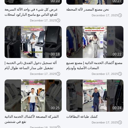
00:10
00:27
نحن مصنع المصدر لآلة المحطة
عرض كل شيء في واحد الآلة السريعة
للدفع الذاتي مع ماسح الباركود لمحلات
December 17, 2025
البيع بالتجزئة السوبر ماركت Demo
December 17, 2025
00:18
00:22
مصنع أكشاك الخدمة الذاتية | مصنع تصنيع
آلة تسجيل دخول الفندق ذاتي الخدمة |
المعدات الأصلية وأوديإم
تشغيل على مدار الساعة طوال أيام
الأسبوع
December 17, 2025
December 17, 2025
00:25
00:24
كشك طباعة البطاقات
الشركة المصنعة لأكشاك الخدمة الذاتية
تقع في شنتشن
December 17, 2025
December 16, 2025