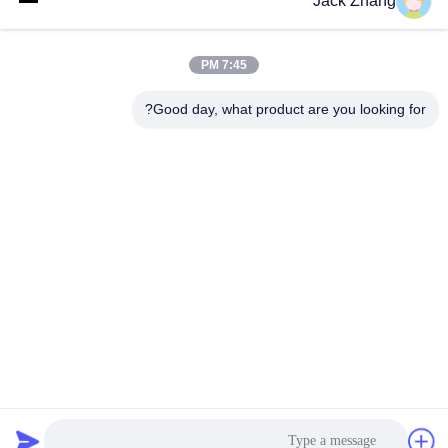
Jack Zhang
الوظائف
كيوسك للتسجيل الذاتي
أنظمة كيوسك الرخيصة
November 22, 2024
November 10, 2022
7:45 PM
Good day, what product are you looking for?
00:09
00:08
محطة دفع رسوم المواقف
مزود حلول أكشاك الخدمة الذاتية الداخلية
والخارجية
فيديوهات أخرى
فيديوهات أخرى
March 28, 2025
January 07, 2026
00:14
00:39
أجهزة بيع التذاكر LIEN كيوسك الدفع
كيوست الدفع للوقوف في الخارج
الذاتي لمطار السينما
فيديوهات أخرى
كيوسك للتسجيل الذاتي
November 22, 2024