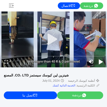
دردشة
الاتصال
شينزين لين كيوسك سيستمز CO، LTD. المصنع
أنظمة كيوسك الرخيصة
July 01, 2024
الكلمة الرئيسية:
الخدمة الذاتية كشك
دردشة
اتصل بنا