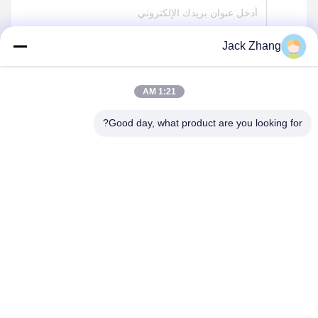
Jack Zhang
يرسل
1:21 AM
Good day, what product are you looking for?
SHENZHEN LEAN KIOSK SYSTEMS CO.,
LTD.
frank@lien.cn
+852-59568712
90-8 طريق دايانغ، الطابق الثاني، مجتمع رنتيان، شارع فوهي، منطقة
باوان، شنتشن، قوانغدونغ، الصين