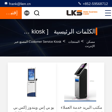
frank@lien.cn
+852-59568712
إقتباس
الكلمات الرئيسية [ customer service kiosk ] مباراة 120 المنتجات
>
>
مسكن
المنتجات
Customer Service Kiosk المصنع عبر
الإنترنت
مكتب البريد خدمة العملاء
يو بي إس ويندوز إكس بي