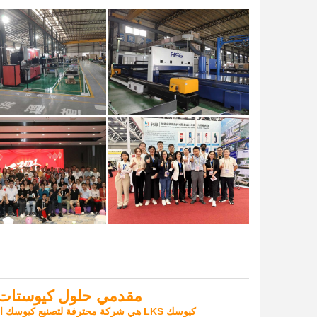
مقدمي حلول كيوستات ال
كيوسك LKS هي شركة محترفة لتصنيع كيوسك الخدمة الذاتية، دعونا نساعدك على إنشاء حل كيوسك مخصص لك!