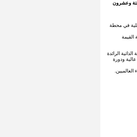
ة وعشرون
سوق السينما المحلية في محطة
 القيمة
ضي وبناء أكشاك الخدمة الذاتية الرائدة
تاج سلسلة الصناعة بأكملها، ونأمل أن يوفر بناء قاعدة Lean في عام 2025 جودة عالية ودورة