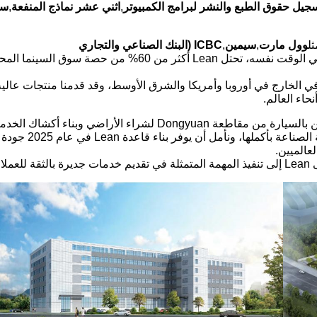
جيل حقوق الطبع والنشر لبرامج الكمبيوتر
,
اثني عشر نماذج المنفعة
,
ست
وول مارت
,
سيمين
,
ICBC (البنك الصناعي والتجاري
، وما إلى ذلك. وفي الوقت نفسه، تحتل Lean أكثر من 60% من حصة 
الخارج في أوروبا وأمريكا والشرق الأوسط، وقد قدمنا ​​منتجات عالية
حاء العالم.
شركة Lean في عام 2023 في شنتشن على بعد ساعتين بالسيارة من مقاطعة Dongyuan لشراء الأرا
المحلية والأكشاك الذكية ذات الصلة بقاعدة إن
عالميين.