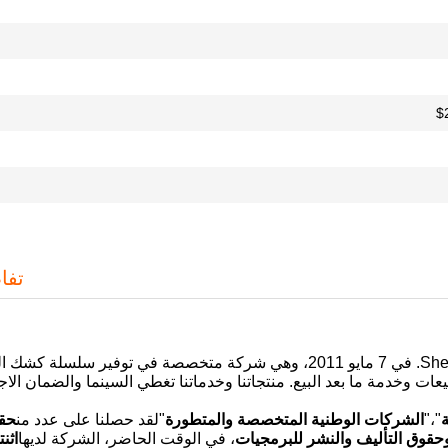
تفا
تأسست شركة Shenzhen Lean Kisok Systems Co., Ltd. في 7 مايو 2011، وهي شركة متخصصة في توفير 
بيعات وخدمة ما بعد البيع. منتجاتنا وخدماتنا تغطي السينما والضمان الا
ة
"،"
الشركات الوطنية المتخصصة والمتطورة
"لقد حصلنا على عدد من
حقو
 وحقوق التأليف والنشر للبرمجيات
، في الوقت الحاضر، الشركة لديها
اثن