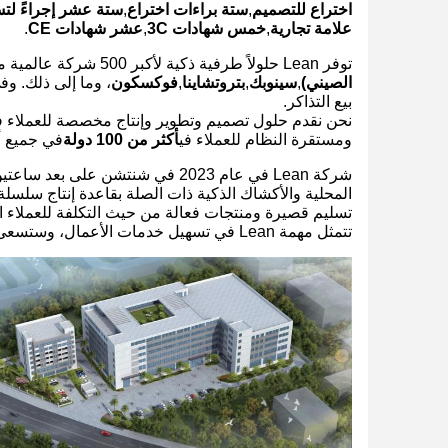
اختراع للتصميم
,
ستة براءات اختراع
,
ستة عشر إجراءً لتس
علامة تجارية
,
خمس شهادات 3C
,
عشر شهادات CE
.
توفر Lean حلولاً طرفية ذكية لأكبر 500 شركة عالمية مثل
الصيني)
,
سينوبك
,
بتروتشاينا
,
فوكسكون
بيع التذاكر.
نحن نقدم حلول تصميم وتطوير وإنتاج مخصصة للعملاء في 
ومستقرة النظام للعملاء في
أكثر من 100 دولة
في جميع أن
تسليم قصيرة ومنتجات فعالة من حيث التكلفة للعملاء ال
تتمثل مهمة Lean في تسهيل خدمات الأعمال، وستسعى Lean إلى تنفيذ المهمة المتمثلة في تقديم خدمات جديرة بالثقة للعملاء العالميين.