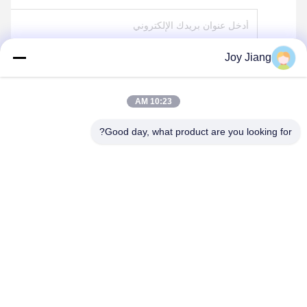
Joy Jiang
يرسل
10:23 AM
Good day, what product are you looking for?
SHENZHEN LEAN KIOSK SYSTEMS CO.,
LTD.
frank@lien.cn
+852-59568712
90-8 طريق دايانغ، الطابق الثاني، مجتمع رنتيان، شارع فوهي، منطقة