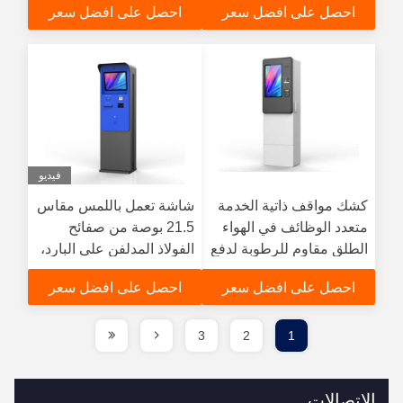
احصل على افضل سعر
احصل على افضل سعر
بطاقة البنك
خارجية
فيديو
كشك مواقف ذاتية الخدمة
شاشة تعمل باللمس مقاس
متعدد الوظائف في الهواء
21.5 بوصة من صفائح
الطلق مقاوم للرطوبة لدفع
الفولاذ المدلفن على البارد،
الفواتير والعملات المعدنية
قارئ بطاقات، نظام تشغيل
احصل على افضل سعر
احصل على افضل سعر
Windows 11، مقاومة
للماء IP65، كشك دفع
رسوم مواقف السيارات مع
3
2
1
جهاز قبول الفواتير
والطابعة
الاتصالات