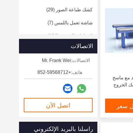
كشك طباعة الصور
(29)
شاشة تعمل باللمس
(7)
الإشارات الرقمية
(124)
الاتصالات
سرعة البوابات
(12)
الاتصالات:
Mr. Frank Wei
هاتف:
+852-59568712
 مع ماسح
شك الخروج
اتصل الآن
ل سعر
راسلنا بالبريد الإلكتروني