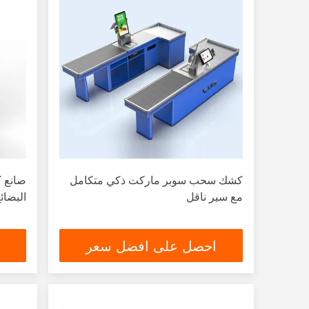
كشك سحب سوبر ماركت ذكي متكامل
صانع 
مع سير ناقل
البضائ
احصل على افضل سعر