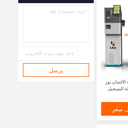
يرسل
لائتمان بوز
لة التسجيل
ل سعر