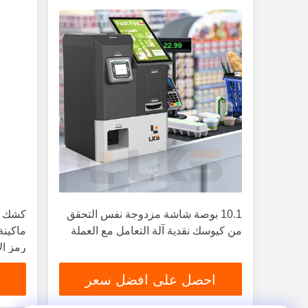
10.1 بوصة شاشة مزدوجة نفس التحقق
كشك طل
من كيوسك نقدية آلة التعامل مع العملة
ماكينة
رمز ال
احصل على افضل سعر