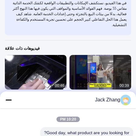
في هذا الفيديو، نستكشف الإمكانات والتطبيقات الواقعية لكشك الخدمة الذاتية
مقاس 55 بوصة. فهم الفوائد الأساسية والمواقف التي يكون فيها هذا النهج أكثر
فعالية، بدءًا من بيئات البيع بالتجزئة وحتى إعدادات الخدمة العامة. شاهد كيف
يعمل هذا الحل التفاعلي كبير الحجم على تحسين تجربة المستخدم والكفاءة
التشغيلية.
فيديوهات ذات علاقة
00:46
00:39
أجهزة بيع التذاكر LIEN كيوسك الدفع
آلة دفع الخدمة الذاتية بنظام Android
Jack Zhang
الذاتي لمطار السينما
مقاس 15 بوصة للفندق
كيوسك للتسجيل الذاتي
كشك الخدمة الذاتية
April 02, 2021
July 05, 2024
10:20 PM
Good day, what product are you looking for?