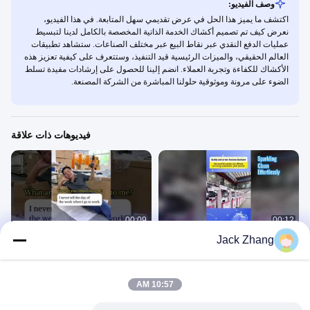
وصف الفيديو:
اكتشف ما يميز هذا الحل في عرض تقديمي سهل المتابعة. في هذا الفيديو،
نعرض كيف تم تصميم أكشاك الخدمة الذاتية المخصصة بالكامل لدينا لتبسيط
عمليات الدفع النقدي عبر نقاط البيع عبر مختلف الصناعات. ستشاهد تطبيقات
العالم الحقيقي، والميزات الرئيسية قيد التنفيذ، وستتعرف على كيفية تعزيز هذه
الأكشاك للكفاءة وتجربة العملاء. انضم إلينا للحصول على إرشادات مفيدة تسلط
الضوء على مرونة وموثوقية حلولنا المباشرة من الشركة المصنعة.
فيديوهات ذات علاقة
00:09
00:12
Jack Zhang
الجودة والخدمة: العمود الفقري للأعمال
دراسة حالة العملاء: نظام إدارة الزوار
نحن بحاجة إلى تركيز جهودنا على إصلاح
الذكي يحسن تجربة الاستقبال
نقاط الضعف لدى العملاء
كشك الخدمة الذاتية
كشك الخدمة الذاتية
September 25, 2025
December 22, 2025
10:57 AM