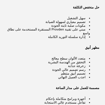
حل منخفض التكلفة
سهل التشغيل
تصميم معياري لسهولة الصيانة
مكونات صلبة ثابتة الجودة
مبني على تقنية Provden المستقرة المستخدمة على نطاق
واسع
إدارة سلسلة التوريد الكاملة
مظهر أنيق
متعدد الألوان سطح معالج
التحقق من الهندسة البشرية
زخرفة جذابة
رسم تصميم عالي الجودة
تصميم أنيق منتظم
اجذب العميل النهائي
مصممة للعمل على مدار الساعة
أجهزة وبرامج متكاملة بإحكام
تفاعل مستخدم عالي الاستجابة