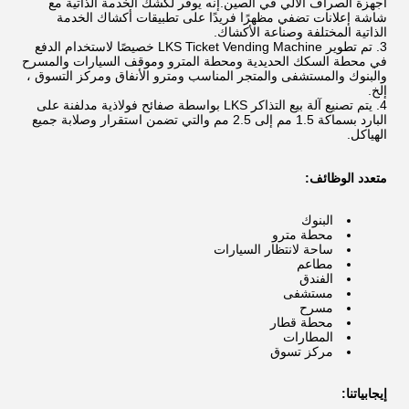
أجهزة الصراف الآلي في الصين.إنه يوفر لكشك الخدمة الذاتية مع
شاشة إعلانات تضفي مظهرًا فريدًا على تطبيقات أكشاك الخدمة
الذاتية المختلفة وصناعة الأكشاك.
تم تطوير LKS Ticket Vending Machine خصيصًا لاستخدام الدفع
في محطة السكك الحديدية ومحطة المترو وموقف السيارات والمسرح
والبنوك والمستشفى والمتجر المناسب ومترو الأنفاق ومركز التسوق ،
إلخ.
يتم تصنيع آلة بيع التذاكر LKS بواسطة صفائح فولاذية مدلفنة على
البارد بسماكة 1.5 مم إلى 2.5 مم والتي تضمن استقرار وصلابة جميع
الهياكل.
متعدد الوظائف:
البنوك
محطة مترو
ساحة لانتظار السيارات
مطاعم
الفندق
مستشفى
مسرح
محطة قطار
المطارات
مركز تسوق
إيجابياتنا: