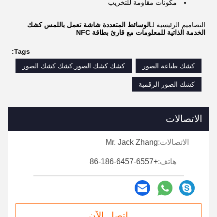
مكونات مقاومة للتخريب
التصاميم الرئيسية لـ
الوسائط المتعددة شاشة تعمل باللمس كشك
الخدمة الذاتية للمعلومات مع قارئ بطاقة NFC
Tags:
كشك طباعة الصور
كشك كشك الصور,كشك كشك الصور
كشك الصور الرقمية
الاتصالات
الاتصالات:
Mr. Jack Zhang
هاتف:
+86-186-6457-6557
اتصل الآن