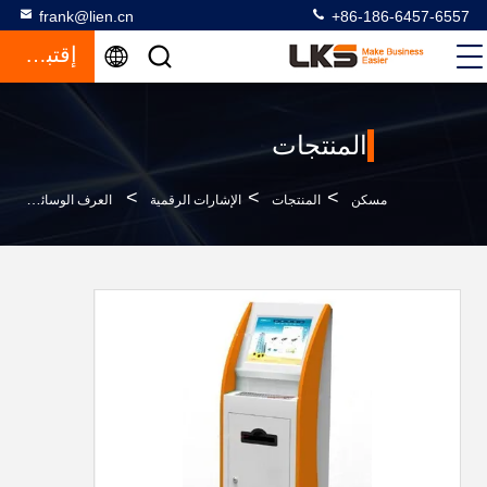
frank@lien.cn
+86-186-6457-6557
إقتباس
المنتجات
>
>
>
مسكن
المنتجات
الإشارات الرقمية
العرف الوسائط المتعددة شاشة LCD التي تعمل باللمس كشك المعلومات مع NFC قارئ بطاقة