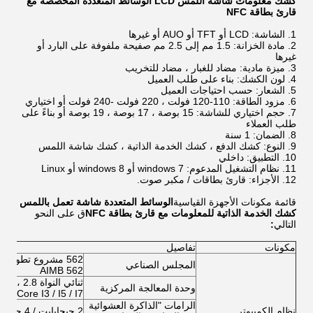
كشك معلومات شاشة اللمس LCD الوسائط المتعددة المخصصة مع
قارئ بطاقة NFC
الشاشة: LCD أو TFT أو AUO أو غيرها
مادة الخزانة: 1.5 مم إلى 2.5 مم صفيحة ملفوفة على البارد أو
غيرها
ميزة مادية: مضاد للغبار ، مضاد للتخريب
لون الكشك: بناء على طلب العميل
الشعار: حسب احتياجات العميل
مزود الطاقة: 110-120 فولت ، 220 فولت -240 فولت أو اختياري
حجم اختياري للشاشة: 15 بوصة ، 17 بوصة ، 19 بوصة أو بناءً على
طلب العملاء
الضمان: 1 سنة
النوع: كشك الدفع ، كشك الخدمة الذاتية ، كشك شاشة اللمس
التطبيق: داخلي
نظام التشغيل المدعوم: windows 7 أو windows 8 أو Linux
الأجزاء: قارئ بطاقات / مكبر صوت.
قائمة مكونات الأجهزة القياسية
الوسائط المتعددة شاشة تعمل باللمس
كشك الخدمة الذاتية للمعلومات مع قارئ بطاقة NFC
ق على النحو
التالي
:
مكونات
تفاصيل
المجلس الصناعي
AIMB 562
وحدة المعالجة المركزية
ual Core I3 / I5 / I7
الرامات "الذاكرة العشوائية
نظام الكمبيوتر
2 جيجابايت / 4 جيجابايت / 8 جيجابايت