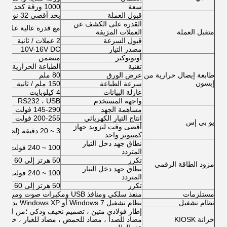
سعة
1000 ورقة كحد أقصى
قبول العملة
بحد أقصى 32 نوعًا من العملات ، في 2 * 16 أو 1 * 32 قناة
القدرة على الكشف عن
مع قدرة عالية على ا
متقبل العملة
العملات المزيفة
قبول السرعة
2 عملات / ثانية
مصدر التيار
10V-16V DC
أوتوتوكتر
متضمن
تقنية
الطباعة الحرارية
طابعة إيصال حرارية من
عرض الورق
80 ملم
إبسون
سرعة الطباعة
150 ملم / ثانية
عازلة البيانات
4 كيلوبايت
واجهه المستخدم
RS232 ، USB
مساهمة الجهد
145-290 فولت
انتاج التيار الكهربائي
200-255 فولت
يو بي إس
أقصى وقت لتزويد جهاز
3 ~ 20 دقيقة (لجهاز كمبيوتر واحد)
كمبيوتر واحد
نطاق جهد دخل التيار
100 ~ 240 فولت تيار متردد
المتردد
تكرر
50 هرتز إلى 60 هرتز
مزود الطاقة الرقمي
نطاق جهد دخل التيار
100 ~ 240 فولت تيار متردد
المتردد
تكرر
50 هرتز إلى 60 هرتز
مستلزمات
منفذ سلكي ومنافذ USB ومكبرات صوت ومراوح وكابلات ومسامير وما إلى ذلك.
نظام تشغيل
نظام تشغيل Windows 7 أو Windows XP بدون ترخيص
إطار فولاذي متين ، تصميم نحيف وذكي ؛من السهل
خزانة KIOSK
مضاد للصدأ ، مضاد للحمض ، مضاد للغبار ، خالي م