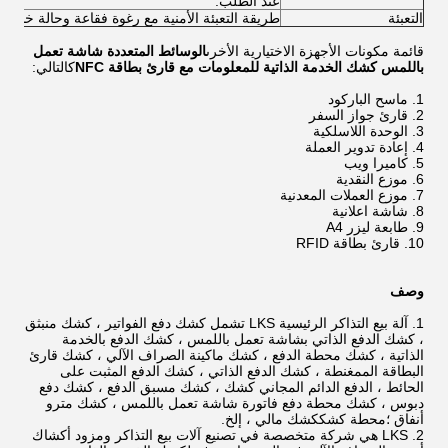
عند الطلب.
التعبئة
طريقة التعبئة الأمنية مع رغوة فقاعة وحالة خشبية
قائمة مكونات الأجهزة الاختيارية الأخرى
الوسائط المتعددة شاشة تعمل
باللمس كشك الخدمة الذاتية للمعلومات مع قارئ بطاقة NFC
كالتالي:
ماسح الباركود
قارئ جواز السفر
الوحدة اللاسلكية
إعادة تدوير العملة
كاميرا ويب
موزع النقدية
موزع العملات المعدنية
شاشة اعلانية
طابعة ليزر A4
قارئ بطاقة RFID
وصف
آلة بيع التذاكر الرئيسية LKS تشمل كشك دفع الفواتير ، كشك منبثق
، كشك الدفع الذاتي بشاشة تعمل باللمس ، كشك الدفع بالخدمة
الذاتية ، كشك محطة الدفع ، كشك ماكينة الصراف الآلي ، كشك قارئ
البطاقة الممغنطة ، كشك الدفع الذاتي ، كشك الدفع المثبت على
الحائط ، الدفع الدائم المجاني كشك ، كشك مسبق الدفع ، كشك دفع
دبوس ، كشك محطة دفع فاتورة شاشة تعمل باللمس ، كشك مترو
أنفاق ؛محطة كشككشك مالي ، إلخ.
LKS هي شركة متخصصة في تصنيع آلات بيع التذاكر ومزود أكشاك