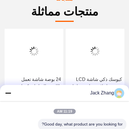
منتجات مماثلة
كيوسك ذكي شاشة LCD
24 بوصة شاشة تعمل
عمودية إعلانية شاشة تفاعلية
باللمس التفاعلية كشك
Jack Zhang
لوحة إشارات رقمية توتم مع
Inforamtion مع طابعة ليزر
شاشة لمسة واقفة على
A4 ، رمز الاستجابة السريعة
احصل على افضل سعر
احصل على افضل سعر
الأرض
الماسح الضوئي
11:19 AM
Good day, what product are you looking for?