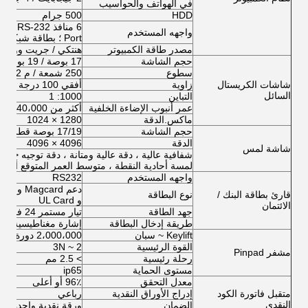
في الهواتف والحواسيب
HDD
500 جرام
واجهه المستخدم
Port ؛ بطاقة شبكة مدمجة ، بطاقة صوت
مصدر طاقة الكمبيوتر
هنتكي / جريت وول
حجم الشاشة
17 بوصة / 19 بوصة (اختياري من 8 بوصة إلى 65 بوصة)
سطوع
250 شمعة / م 2
شاشات الكريستال
زاوية
أفقي 100 درجة فوق ؛ عمودي 80 درجة فوق
السائل
التباين
1000: 1
عمر أنبوب الإضاءة الخلفية
أكثر من 40،000 ساعة
ماكس.الدقة
1280 × 1024
حجم الشاشة
17/19 بوصة قطري (اختياري من 8 بوصة إلى 65 بوصة)
الدقة
4096 × 4096
شاشة لمس
لمسة أحادية النقطة ، متوسط ​​العمر المتوقع أكثر من 0،000،000
واجهه المستخدم
RS232
قارئ بطاقة البنك /
نوع البطاقة
و UL Card
الائتمان
جهد الطاقة
تيار مستمر 24 فولت ± 5٪
طريقة إدخال البطاقة
إشارة مغناطيسية ، إ
Keylift ~ سبان
2،000،000 دورة
القوة الرئيسية
2 ~ 3N
مشفر Pinpad
رحلة رئيسية
> 2.5 مم
مستوى الحماية
ip65
معدل التحقق
96٪ أو أعلى
متقبل فاتورة الكود
إدراج الأوراق النقدية
رباعي
النقدي
الضمان
ورقة نقدية واحدة