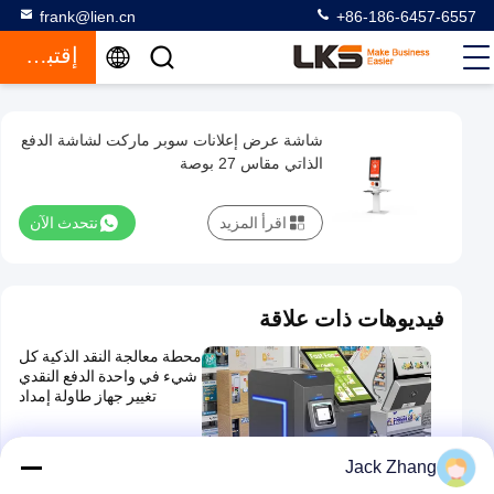
frank@lien.cn
+86-186-6457-6557
إقتباس
شاشة عرض إعلانات سوبر ماركت لشاشة الدفع
شاشة
الذاتي مقاس 27 بوصة
عرض
إعلانات
اقرأ المزيد
نتحدث الآن
سوبر
ماركت
لشاشة
فيديوهات ذات علاقة
الدفع
محطة معالجة النقد الذكية كل
الذاتي
شيء في واحدة الدفع النقدي
مقاس
تغيير جهاز طاولة إمداد
27
كشك الدفع
2025-12-08
بوصة
00:35
Jack Zhang