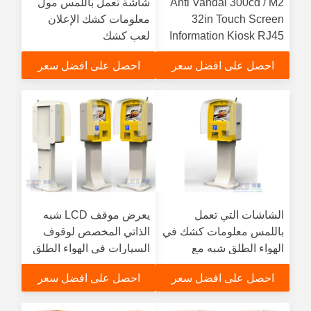
Anti Vandal 300cd / M2
شاشة تعمل باللمس مول
32in Touch Screen
معلومات كشك الإعلان
Information Kiosk RJ45
لعب كشك
احصل على افضل سعر
احصل على افضل سعر
الشاشات التي تعمل
يعرض موقف LCD شبه
باللمس معلومات كشك في
الذاتي المخصص لوقوف
الهواء الطلق شبه مع
السيارات في الهواء الطلق
Advantech AIMB 562
شاشة LCD مقاس 17/19
احصل على افضل سعر
احصل على افضل سعر
المجلس
بوصة