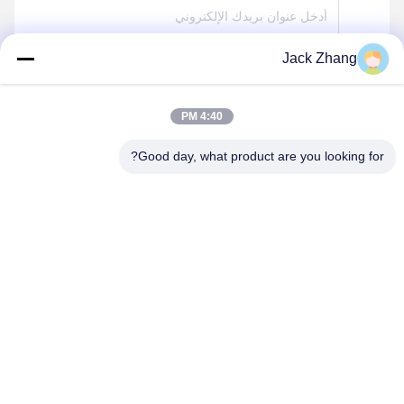
Jack Zhang
يرسل
4:40 PM
Good day, what product are you looking for?
SHENZHEN LEAN KIOSK SYSTEMS CO.,
LTD.
frank@lien.cn
+852-59568712
90-8 طريق دايانغ، الطابق الثاني، مجتمع رنتيان، شارع فوهي، منطقة
باوان، شنتشن، قوانغدونغ، الصين