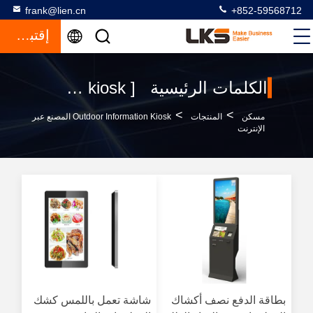
frank@lien.cn
+852-59568712
إقتباس
الكلمات الرئيسية [ outdoor information kiosk ] مباراة 120 المنتجات
>
>
مسكن
المنتجات
Outdoor Information Kiosk المصنع عبر
الإنترنت
بطاقة الدفع نصف أكشاك
شاشة تعمل باللمس كشك