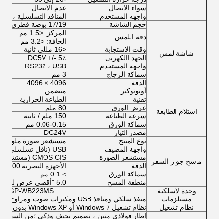
سواء الاتصال
عدم الاتصال
واجهه المستخدم
المنافذ التسلسلية ، USB
حجم الشاشة
17/19 بوصة قطري (اختياري من 8 بوصة إلى 65 بوصة)
المركز: <1.5 مم
دقة اللمس
الحافة: <3.2 مم
وقت الاستجابة
<16 مللي ثانية
شاشة لمس
الجهد االكهربى
DC5V +/- 5٪
واجهه المستخدم
RS232 ، USB
سماكة الزجاج
3 مم
الدقة
4096 × 4096
أوتوتوكتر
متضمن
تقنية
الطباعة الحرارية
عرض الورق
80 ملم
استلام الطابعة
سرعة الطباعة
150 ملم / ثانية
سماكة الورق
0.06-0.15 مم
مصدر التيار
DC24V
نوع المنتج
مستشعر صورة ملونة 
واجهة المضيف
USB (ناقل تسلسلي عالمي)
مستشعر الصورة
CMOS CIS (مستشعر صورة الاتصال)
ماسح جواز السفر
الدقة
الأجهزة البصرية 600 نقطة في البوصة
سماكة الورق
> 0.1 مم
منطقة المسح
5.0 "أقصى عرض للمسح و 3" أقصى طول للمسح
وحدة لاسلكية
ink-GP-WB223MS
مستلزمات
منفذ سلكي ومنافذ USB ومكبرات صوت ومراوح وكابلات ومسامير وما إلى ذلك.
نظام تشغيل
نظام تشغيل Windows 7 أو Windows XP بدون ترخيص
إطار فولاذي متين ، تصميم نحيف وذكي ؛من السهل ال