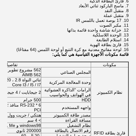
قارئ البطاقة الذكية
ماسح الباركود ثنائي الأبعاد
متقبل النقد
متقبل عملة
17 بوصة تعمل باللمس IR
مكبر الصوت
خزانة شاشة واحدة قائمة بذاتها
الوحدة اللاسلكية
استلام الطابعة
قارئ بطاقة الهوية
لوحة مفاتيح معدنية مع كرة التتبع أو لوحة اللمس (64 مفتاحًا)
قائمة مكونات الأجهزة القياسية هي كما يلي:
مكونات
تفاصيل
المجلس الصناعي
AIMB 562
وحدة المعالجة المركزية
Core I3 / I5 / I7
الرامات "الذاكرة العشوائية
نظام الكمبيوتر
2 جيجابايت / 4 جيجابايت / 8 جيجابايت
في الهواتف والحواسيب
HDD
500 جرام
واجهه المستخدم
PCI
مصدر طاقة الكمبيوتر
هنتكي / جريت وول
مسافة القراءة
> 4 سم
نظام التشغيل
windows98 و Me و XP و 2003 و Unix و Linux
رقم الاتصال بالبطاقة
200000 ثانوي
قارئ بطاقة RFID
درجة حرارة التشغيل
-20 إلى 60