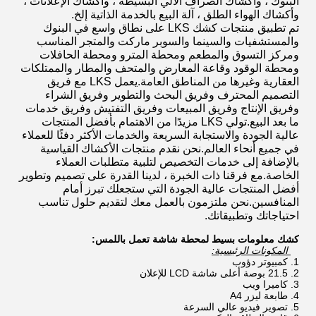
البنوك ، وأكشاك الصراف الآلي البسيطة ، وأكشاك الإعلانات ،
وأكشاك الهواء الطلق ، آلة البيع بالخدمة الذاتية إلخ.
تم تطبيق منتجات كشك LKS على نطاق واسع في البنوك
والمستشفيات والسينما والسوبر ماركت والمتجر المناسب
ومركز التسوق والمطعم ومحطة المترو ومحطة الحافلات
ومحطة الوقود وقاعة المعارض والمتحف والمطار والممتلكات
العقارية وغيرها من المناطق العامة.يعمل LKS مع فريق
التصميم المحترف وفريق البحث والتطوير وفريق الشراء
وفريق الإنتاج وفريق المبيعات وفريق التفتيش وفريق خدمات
ما بعد البيع.تولي LKS مزيدًا من الاهتمام بأفضل المنتجات
عالية الجودة والاستجابة السريعة والخدمات الأكثر دفئًا للعملاء
في جميع أنحاء العالم.نحن نقدم منتجات الأكشاك القياسية
بالإضافة إلى خدمات التخصيص لتلبية متطلبات العملاء
الخاصة.مع فرقنا ذات الخبرة ، لدينا القدرة على تصميم وتطوير
أفضل المنتجات عالية الجودة التي ستجعلك تبرز أمام
المنافسين.نحن ملتزمون بالعمل معك لتقديم حلول تناسب
احتياجاتك وتطبيقاتك.
كشك معلومات بسيط لمحطة شاشة تعمل باللمس:
المكونات الرئيسية:
كمبيوتر دؤوب
21.5 بوصة أعلى شاشة LCD للإعلان
كاميرا ويب
طابعة ليزر A4
تصوير فيديو عالي السرعة