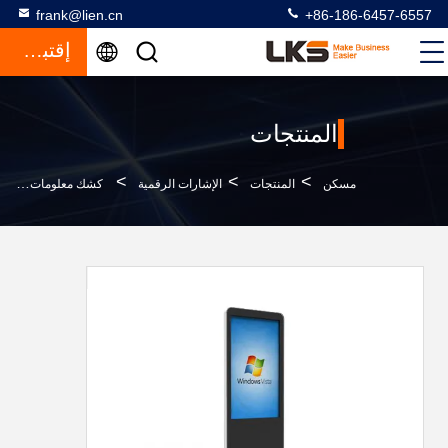
frank@lien.cn
+86-186-6457-6557
إقتباس
المنتجات
>
>
>
مسكن
المنتجات
الإشارات الرقمية
كشك معلومات تفاعلية بسيطة لمحطة الشاشات التي تعمل باللمس