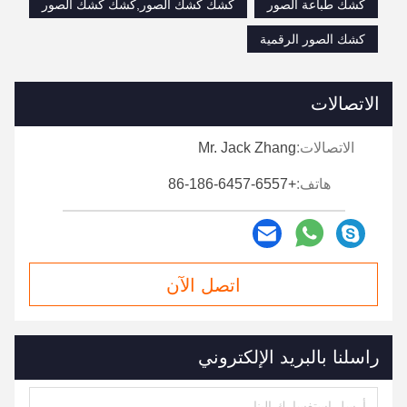
كشك طباعة الصور
كشك كشك الصور,كشك كشك الصور
كشك الصور الرقمية
الاتصالات
الاتصالات:
Mr. Jack Zhang
هاتف:
+86-186-6457-6557
اتصل الآن
راسلنا بالبريد الإلكتروني