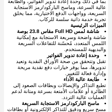
بما في ذلك وحدة إعادة تدوير الفواتير، والطابعة
عالية السرعة، وماسح الباركود/رمز الاستجابة
السريعة، وواجهات الدفع الاختيارية، مما يخلق
تجربة خدمة ذاتية سلسة للركاب.
الميزات الرئيسية
شاشة لمس Full HD مقاس 23.8 بوصة
شاشة واضحة وسريعة الاستجابة مع إمكانية
اللمس المتعدد، مُحسّنة للتفاعلات السريعة
والبديهية للمستخدم.
وحدة إعادة تدوير الفواتير
تقبل وتتحقق من صحة الأوراق النقدية وتعيد
تدويرها، مما يوفر خيارات دفع نقدية مريحة
وإدارة فعالة للتغيير.
طابعة عالية الأداء
تطبع التذاكر والإيصالات وبطاقات الصعود إلى
الطائرة أو علامات الأمتعة بسرعة ومتانة لدعم
العمليات عالية التردد.
ماسح الباركود/رمز الاستجابة السريعة
مسح سريع ودقيق للتذاكر الإلكترونية أو بطاقات