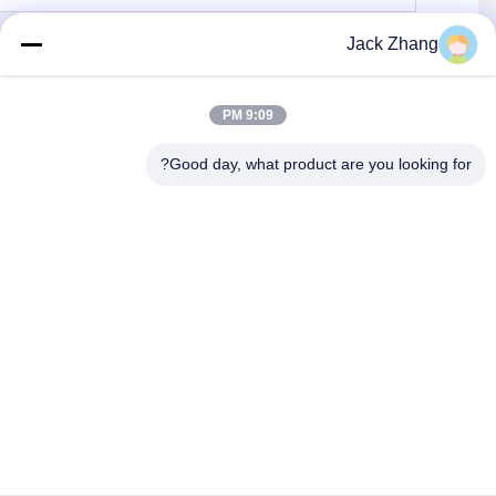
Jack Zhang
يرسل
9:09 PM
Good day, what product are you looking for?
SHENZHEN LEAN KIOSK SYSTEMS CO.,
LTD.
frank@lien.cn
+852-59568712
90-8 طريق دايانغ، الطابق الثاني، مجتمع رنتيان، شارع فوهي، منطقة
باوان، شنتشن، قوانغدونغ، الصين