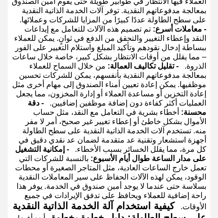
العملاء فيها الانتظار في طوابير طويلة حتى يقوم أمين الصندوق
بمعالجة مدفوعاتهم النقدية. توفر آلات الخدمة الذاتية النقدية
على سطح الطاولة عددًا كبيرًا من المزايا للشركات وعملائها.
- معاملات أسرع:
تم تصميم هذه الآلات للتعامل مع إيداعات
النقد وإعطاء التغيير والتحقق من الدفع في ثوانٍ. يمكن للعملاء
ببساطة إدخال نقودهم وتأكيد المبلغ واستلام التغيير على الفور
– مما يقلل من أوقات الانتظار بشكل كبير، خاصة خلال ساعات
الذروة.
- تقليل تكاليف العمالة:
من خلال السماح للعملاء
بمعالجة مدفوعاتهم النقدية بأنفسهم، يمكن للشركات تحسين
موظفيها. يمكن إعادة تعيين أمناء الصندوق إلى مهام أخرى مثل
إعادة التخزين أو مساعدة العملاء أو إدارة المخزون، مما يجعل
العمليات أكثر كفاءة دون إضافة موظفين إضافيين.
- دقة
محسنة:
أخطاء بشرية في التعامل مع النقد، مثل حساب
الأموال بشكل خاطئ أو إعطاء تغيير غير صحيح، أمر لا مفر
منه. تستخدم آلات الخدمة الذاتية النقدية على سطح الطاولة
أجهزة استشعار وتقنية عد متقدمة لضمان عد نقدي دقيق في
كل مرة، مما يقلل الخسائر بسبب الأخطاء.
- إمكانية التشغيل
على مدار الساعة طوال أيام الأسبوع:
بالنسبة للشركات التي
تعمل خارج الساعات العادية، مثل المتاجر الصغيرة أو محطات
الوقود، يمكن لهذه الآلات الحفاظ على سير المعاملات النقدية
بسلاسة حتى عندما لا يوجد أمين صندوق في الخدمة. يوفر هذا
راحة إضافية للعملاء ويحافظ على تدفق الإيرادات في جميع
كيفية استخدام آلة الخدمة الذاتية النقدية
الأوقات.
على سطح الطاولة: دليل خطوة بخطوة