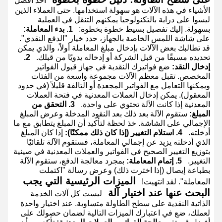
أحد أفضل
الأشياء في هذه الآلات هو سهولة استخدامها. حتى العملاء الذين
ليسوا على دراية بالتكنولوجيا يمكنهم التنقل في العملية
بسهولة. إليك تفصيل بسيط خطوة بخطوة:
1. بدء المعاملة:
على شاشة اللمس الخاصة بالجهاز، حدد خيار "الدفع النقدي".
قد تطالبك بعض الآلات بإدخال مبلغ المعاملة أولاً، والذي يمكن
تحديده مسبقًا من قبل الشركة أو إدخاله يدويًا من قبلك.
2.
إدخال النقد:
ضع فواتيرك النقدية في جهاز قبول الفواتير
المخصص. تقبل معظم الآلات مجموعة واسعة من الفئات
ويمكنها التعامل مع الفواتير المجعدة أو التالفة قليلاً (في حدود
المعقول). يمكن إدخال العملات المعدنية في فتحة العملات
المعدنية إذا كانت الآلة تحتوي على واحدة.
3. التحقق من
المبلغ:
ستقوم الآلة بعد ذلك بعد النقود المدخلة وعرض المبلغ
الإجمالي على الشاشة. خذ لحظة لتأكيد أن المبلغ يتطابق مع ما
أدخلته.
4. استلام التغيير (إذا كان ذلك ممكنًا):
إذا كان المبلغ
الذي أدخلته يزيد عن إجمالي المعاملة، فستقوم الآلة تلقائيًا
بتوزيع التغيير الصحيح في الفواتير والعملات المعدنية في صينية
التغيير.
5. إتمام المعاملة:
بمجرد معالجة الدفع، ستقوم الآلة
بطباعة إيصال (إذا اخترت ذلك) وعرض رسالة "اكتملت
الميزات الرئيسية التي يجب
المعاملة". لقد انتهيت!
البحث عنها عند اختيار آلة
ليست كل آلات الخدمة
الذاتية النقدية على سطح الطاولة متساوية. عند اختيار واحدة
لعملك، ضع في اعتبارك الميزات التالية لضمان حصولك على