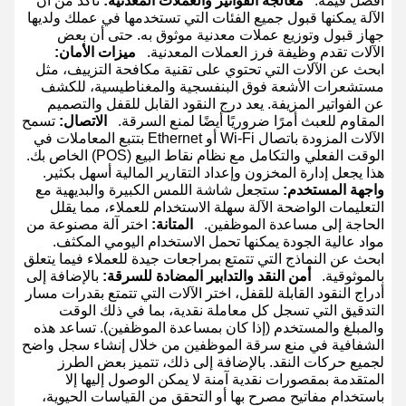
أفضل قيمة:
معالجة الفواتير والعملات المعدنية:
تأكد من أن
الآلة يمكنها قبول جميع الفئات التي تستخدمها في عملك ولديها
جهاز قبول وتوزيع عملات معدنية موثوق به. حتى أن بعض
الآلات تقدم وظيفة فرز العملات المعدنية.
ميزات الأمان:
ابحث عن الآلات التي تحتوي على تقنية مكافحة التزييف، مثل
مستشعرات الأشعة فوق البنفسجية والمغناطيسية، للكشف
عن الفواتير المزيفة. يعد درج النقود القابل للقفل والتصميم
المقاوم للعبث أمرًا ضروريًا أيضًا لمنع السرقة.
الاتصال:
تسمح
الآلات المزودة باتصال Wi-Fi أو Ethernet بتتبع المعاملات في
الوقت الفعلي والتكامل مع نظام نقاط البيع (POS) الخاص بك.
هذا يجعل إدارة المخزون وإعداد التقارير المالية أسهل بكثير.
واجهة المستخدم:
ستجعل شاشة اللمس الكبيرة والبديهية مع
التعليمات الواضحة الآلة سهلة الاستخدام للعملاء، مما يقلل
الحاجة إلى مساعدة الموظفين.
المتانة:
اختر آلة مصنوعة من
مواد عالية الجودة يمكنها تحمل الاستخدام اليومي المكثف.
ابحث عن النماذج التي تتمتع بمراجعات جيدة للعملاء فيما يتعلق
بالموثوقية.
أمن النقد والتدابير المضادة للسرقة:
بالإضافة إلى
أدراج النقود القابلة للقفل، اختر الآلات التي تتمتع بقدرات مسار
التدقيق التي تسجل كل معاملة نقدية، بما في ذلك الوقت
والمبلغ والمستخدم (إذا كان بمساعدة الموظفين). تساعد هذه
الشفافية في منع سرقة الموظفين من خلال إنشاء سجل واضح
لجميع حركات النقد. بالإضافة إلى ذلك، تتميز بعض الطرز
المتقدمة بمقصورات نقدية آمنة لا يمكن الوصول إليها إلا
باستخدام مفاتيح مصرح بها أو التحقق من القياسات الحيوية،