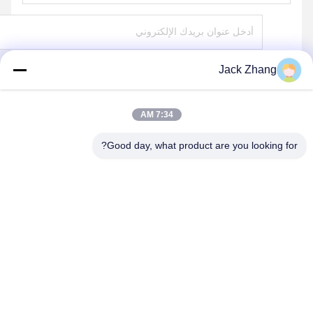
Jack Zhang
يرسل
7:34 AM
Good day, what product are you looking for?
SHENZHEN LEAN KIOSK SYSTEMS CO.,
LTD.
frank@lien.cn
+852-59568712