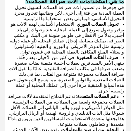
ما هي استخدامات آلات صرافة العملات؟
في جوهرها، تم تصميم آلات صرافة العملات لتسهيل تحويل
العملة المادية من فئة إلى أخرى. لكن وظائفها تتجاوز مجرد
التحويل الأساسي. فيما يلي بعض استخداماتها الرئيسية:
تحويل العملات الفوري
: الاستخدام الأساسي لهذه الآلات هو
توفير وصول سريع إلى العملة المحلية عند وصولك إلى بلد
أجنبي. بدلاً من الانتظار في طوابير طويلة في البنك أو مكتب
الصرافة، يمكنك ببساطة إدخال عملتك المحلية (أو عملة دولية
رئيسية مثل الدولار الأمريكي أو اليورو أو الجنيه الإسترليني)
واستلام المبلغ المكافئ بالعملة المحلية في غضون ثوانٍ.
صرف الفئات الصغيرة
: في كثير من الأحيان، بعد رحلة،
ينتهي الأمر بالمسافرين بعملات أجنبية متبقية بفئات صغيرة
يصعب صرفها في مكاتب الصرافة التقليدية. غالبًا ما تقبل آلات
صرافة العملات مجموعة متنوعة من الفئات، بما في ذلك
العملات المعدنية والفواتير الصغيرة، مما يسمح لك بتحويل حتى
هذه المبالغ المتبقية مرة أخرى إلى عملتك المحلية أو عملة
رئيسية أخرى.
دعم العملات المتعددة
: تدعم النماذج المتقدمة لآلات صرافة
العملات مجموعة واسعة من العملات، من العملات الرئيسية
مثل الدولار الأمريكي واليورو والين الياباني إلى العملات الأقل
شيوعًا مثل البات التايلندي والروبية الهندية أو الريال البرازيلي.
هذا يجعلها متعددة الاستخدامات للمسافرين الذين يزورون بلدانًا
متعددة أو يتعاملون بعملات متنوعة.
التحقق من الرصيد والمعاملات
: تقدم بعض الآلات الحديثة