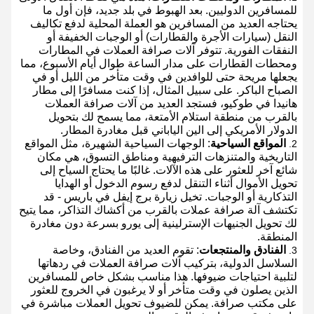
للمسافرين الدوليين. بعد الهبوط في بلد جديد، فإن أول ما
يحتاجه العديد من المسافرين هو العملة المحلية لدفع تكاليف
النقل (سيارات الأجرة والقطارات) أو الوجبات الخفيفة أو
النفقات الفورية. تتوفر آلات صرافة العملات في المطارات
ومحطات القطارات على مدار الساعة طوال أيام الأسبوع، مما
يجعلها مريحة حتى للوافدين في وقت متأخر من الليل أو في
الصباح الباكر. على سبيل المثال، إذا كنت مسافرًا إلى مطار
هانيدا في طوكيو، فستجد العديد من آلات صرافة العملات
بالقرب من منطقة استلام الأمتعة، مما يسمح لك بتحويل
الدولار الأمريكي إلى الين الياباني قبل مغادرة المطار.
المواقع السياحية
: الوجهات السياحية الشهيرة، مثل المواقع
التاريخية والمتنزهات الترفيهية ومناطق التسوق، هي مكان
شائع آخر للعثور على هذه الآلات. غالبًا ما يحتاج السياح إلى
تحويل الأموال أثناء التنقل لدفع رسوم الدخول أو الهدايا
التذكارية أو الوجبات. تخيل زيارة برج إيفل في باريس - قد
تكتشف آلة صرافة عملات بالقرب من أكشاك التذاكر، مما يتيح
لك تحويل الجنيهات الإسترلينية إلى يورو بسرعة دون مغادرة
المنطقة.
الفنادق والمنتجعات
: تقوم العديد من الفنادق، وخاصة
السلاسل الدولية، بتركيب آلات صرافة العملات في ردهاتها
لتلبية احتياجات ضيوفها. هذا مناسب بشكل خاص للمسافرين
الذين يصلون في وقت متأخر أو لا يرغبون في الخروج للعثور
على مكتب صرافة. يمكن للضيوف تحويل العملات مباشرة في