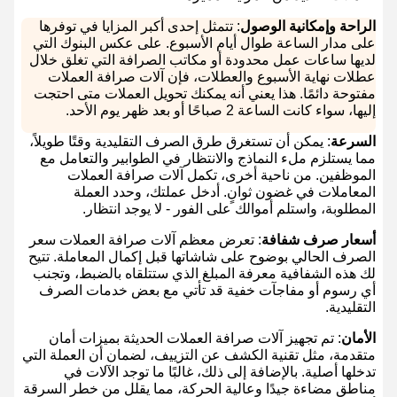
الراحة وإمكانية الوصول
: تتمثل إحدى أكبر المزايا في توفرها
على مدار الساعة طوال أيام الأسبوع. على عكس البنوك التي
لديها ساعات عمل محدودة أو مكاتب الصرافة التي تغلق خلال
عطلات نهاية الأسبوع والعطلات، فإن آلات صرافة العملات
مفتوحة دائمًا. هذا يعني أنه يمكنك تحويل العملات متى احتجت
إليها، سواء كانت الساعة 2 صباحًا أو بعد ظهر يوم الأحد.
السرعة
: يمكن أن تستغرق طرق الصرف التقليدية وقتًا طويلاً،
مما يستلزم ملء النماذج والانتظار في الطوابير والتعامل مع
الموظفين. من ناحية أخرى، تكمل آلات صرافة العملات
المعاملات في غضون ثوانٍ. أدخل عملتك، وحدد العملة
المطلوبة، واستلم أموالك على الفور - لا يوجد انتظار.
أسعار صرف شفافة
: تعرض معظم آلات صرافة العملات سعر
الصرف الحالي بوضوح على شاشاتها قبل إكمال المعاملة. تتيح
لك هذه الشفافية معرفة المبلغ الذي ستتلقاه بالضبط، وتجنب
أي رسوم أو مفاجآت خفية قد تأتي مع بعض خدمات الصرف
التقليدية.
الأمان
: تم تجهيز آلات صرافة العملات الحديثة بميزات أمان
متقدمة، مثل تقنية الكشف عن التزييف، لضمان أن العملة التي
تدخلها أصلية. بالإضافة إلى ذلك، غالبًا ما توجد الآلات في
مناطق مضاءة جيدًا وعالية الحركة، مما يقلل من خطر السرقة