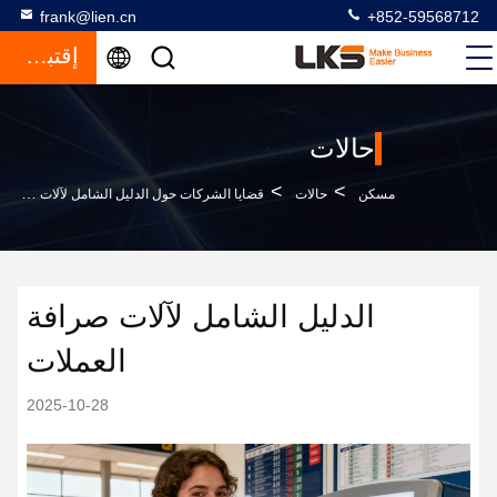
frank@lien.cn
+852-59568712
إقتباس
حالات
>
>
مسكن
حالات
قضايا الشركات حول الدليل الشامل لآلات صرافة العملات
الدليل الشامل لآلات صرافة
العملات
2025-10-28