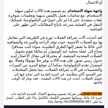
أو الاحتيال.
واجهة سهلة الاستخدام
: تم تصميم هذه الآلات لتكون سهلة
الاستخدام، مع شاشات تعمل باللمس بديهية وتعليمات متوفرة
بلغات متعددة. حتى إذا لم تكن خبيرًا في التكنولوجيا، فيمكنك
التنقل في العملية بسرعة باتباع المطالبات التي تظهر على
الشاشة.
لقد أحدثت آلات صرافة العملات ثورة في الطريقة التي نتعامل
بها مع العملات الأجنبية، حيث توفر الراحة والسرعة والشفافية
التي غالبًا ما تفتقر إليها الطرق التقليدية. سواء كنت مسافرًا
يحتاج إلى عملة محلية عند الوصول، أو سائحًا يقوم بتحويل
العملات المعدنية المتبقية، أو محترفًا في مجال الأعمال لديه
جدول زمني ضيق، فإن هذه الآلات توفر حلاً موثوقًا وفعالًا. مع
استمرار تقدم التكنولوجيا، يمكننا أن نتوقع المزيد من الميزات
والتحسينات في آلات صرافة العملات، مما يجعل المعاملات
عبر الحدود أكثر سلاسة
. في المرة القادمة التي تحتاج فيها إلى
تحويل العملات، ابحث عن هذه الآلات المفيدة - فقد توفر لك الوقت
والجهد.
LEAN KIOSK
هي شركة تصميم وتصنيع أكشاك الخدمة الذاتية ذات
خبرة 14 عامًا، ويمكنها تخصيص الكشك بالكامل بناءً على الطلب. اتصل
بنا على +86-19129985646 Joy Jiang