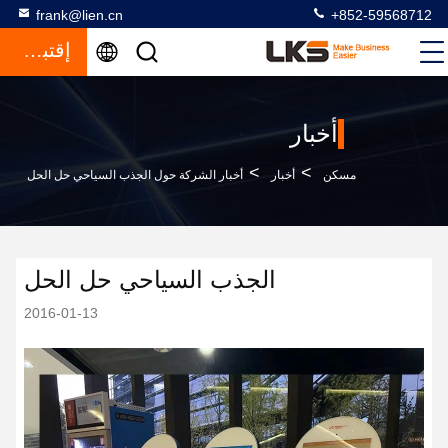
frank@lien.cn
+852-59568712
إقتباس
أخبار
>
>
مسكن
أخبار
أخبار الشركة حول الجذب السياحي حل الحل
الجذب السياحي حل الحل
2016-01-13