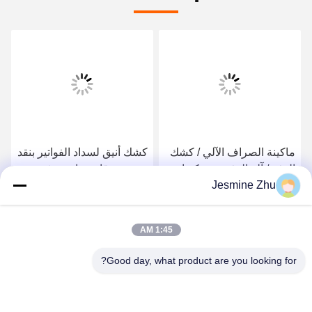
ماكينة الصراف الآلي / كشك
كشك أنيق لسداد الفواتير بنقد
الدفع / آلة الدفع مع مكونات
، تصميم قائم بذاته ومثبت
Jesmine Zhu
الأمان و Desgin المخصصة
على الحائط ، كشك ATM
من LKS الصين
فعال التكلفة ، حل شامل
احصل على افضل سعر
احصل على افضل سعر
1:45 AM
Good day, what product are you looking for?