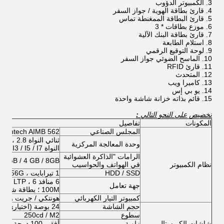
الكمبيوتر الدؤوب
قارئ بطاقة الهوية / جواز السفر
قارئ البطاقة الممغنطة تماس
موزع بطاقات * 3
قارئ بطاقة البنك الآلية
استلام الطابعة
لوحة التوقيع الرقمي
الماسح الضوئي جواز السفر
قارئ RFID
المتحدث
كاميرا ويب
يو بي إس
قائم بذاته خزانة شاشة واحدة
تخصيص
على النحو التالي
:
المكونات
تفاصيل
المجلس الصناعي
Advantech AIMB 562
وحدة المعالجة المركزية
النواة I3 / I5 / I7
الرامات "الذاكرة العشوائية
2GB / 4 GB / 8GB
نظام الكمبيوتر
في الهواتف والحواسيب
HDD / SSD
1 تيرابايت ، SSD 128G / 256G
جهة تعامل
100M ؛ بطاقة شبكة متكاملة ، بطاقة صوت
كمبيوتر التيار الكهربائي
هونتكي / جريت وول
حجم الشاشة
24
بوصة (اختياري م
سطوع
250cd / M2
شاشات الكريستال
زاوية
أفقي 100 درجة أعلاه ؛ عمودي 80 درجة أعلاه