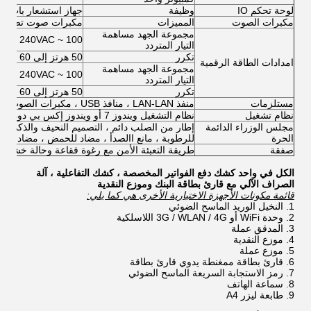
لوحة تحكم IO
وظيفة
جهاز استشعار باب التنبيه 
مكبرات الصوت
المميزات
مكبرات صوت تضخيم مزدو
مجموعة الجهد مساهمة
100 ~ 240VAC
التيار المتردد
تكرر
50 هرتز إلى 60 هرتز
امدادات الطاقة الرقمية
مجموعة الجهد مساهمة
100 ~ 240VAC
التيار المتردد
تكرر
50 هرتز إلى 60 هرتز
مستلزمات
منفذ LAN-LAN ، منافذ USB ، مكبرات الصوت ، المراوح ، الكابلات ، البراغي ، إلخ.
نظام تشغيل
نظام التشغيل ويندوز 7 أو ويندوز إكس بي دون ترخيص
مجلس الوزراء الدائمة
إطار من الصلب دائم ، التصميم النحيف والذكي ؛ 
الحرة
للرطوبة ، مانع االصدأ ، مضاد للحمض ، مضاد للغبا
صفقة
طريقة التعبئة الأمن مع رغوة فقاعة وحالة خشبية
الكل في واحد كشك دفع الفواتير المخصصة ، كشك التفاعلية ، آلة
الصراف الآلي مع قارئ بطاقة البنك وموزع النقدية
قائمة مكونات الأجهزة الاختيارية الأخرى هي كما يلي:
النخيل الوريد الماسح الضوئي
وحدة WiFi أو 3G / WLAN / 4G اللاسلكية
المدقق عملة
موزع النقدية
موزع عملة
قارئ بطاقة ممغنطة يدوي قارئ بطاقة
رمز الاستجابة السريعة الماسح الضوئي
سماعة الهاتف
طابعة ليزر A4