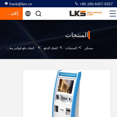
frank@lien.cn
+86-186-6457-6557
إقتباس
المنتجات
>
>
>
مسكن
المنتجات
كشك الدفع
كشك دفع فواتير مخصص الكل في واحد ، كشك تفاعلي ، آلة صراف آلي مع قارئ بطاقة البنك وموزع النقود