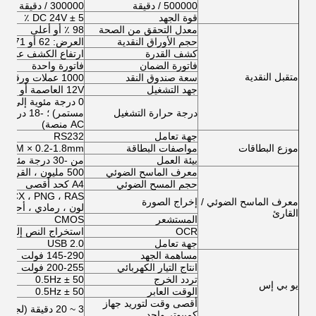
500000 / دقيقة
300000 / دقيقة
قوة الجهد
DC 24V ± 5 ٪
معدل التحقق من الصحة
98 ٪ أو أعلى
حجم الأوراق النقدية
العرض: 62 أو 71 مم ؛ طول: 120-160mm
كشف القدرة
ارتفاع الكشف عن فوا
فاتورة الضمان
فاتورة واحدة
متقبل النقدية
سعة صندوق النقد
1000 عملات ورقية بحد أقصى
جهد التشغيل
12V العاصمة أو 24V AC
درجة حرارة التشغيل
AC منصة)
جهة تعامل
RS232
موزع البطاقات
مواصفات البطاقة
54MM × 0.2-1.8mm
بيئة العمل
من -30 درجة مئوية إلى 70 درجة مئوية
معرف الماسح الضوئي
500 مليون ، القرار 2592X1944
حجم المسح الضوئي
A4 كحد أقصى
معرف الماسح الضوئي /
إخراج الصورة
لون ، رمادي ، أحادي ا
القارئ
المستشعر
CMOS
OCR
استخراج النص إلى م
جهة تعامل
USB 2.0
مساهمة الجهد
145-290 فولت
انتاج التيار الكهربائي
200-255 فولت
تردد الخرج
50 ± 0.5Hz
يو بي إس
الوقت العابر
50 ± 0.5Hz
أقصى وقت لتوريد جهاز
3 ~ 20 دقيقة (لجهاز كمبيوتر واحد)
كمبيوتر واحد