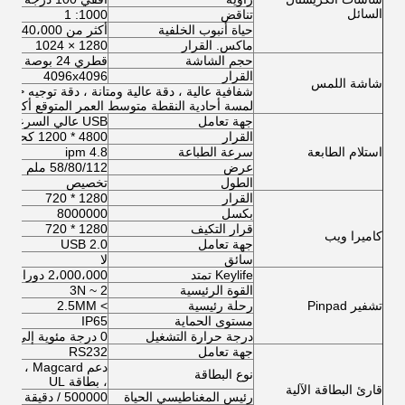
السائل
تناقض
1000: 1
حياة أنبوب الخلفية
أكثر من 40،000 ساعة
ماكس. القرار
1280 × 1024
حجم الشاشة
قطري 24 بوصة (اختياري من 8 بوصة إلى 65 بوصة)
القرار
4096x4096
شاشة اللمس
لمسة أحادية النقطة متوسط ​​العمر المتوقع أكثر من 50،000،000 
جهة تعامل
USB عالي السرعة
القرار
4800 * 1200 كحد أقصى
استلام الطابعة
سرعة الطباعة
4.8 ipm
عرض
58/80/112 ملم
الطول
تخصيص
القرار
1280 * 720
بكسل
8000000
قرار التكيف
1280 * 720
كاميرا ويب
جهة تعامل
USB 2.0
سائق
لا
Keylife تمتد
2،000،000 دورات
القوة الرئيسية
2 ~ 3N
تشفير Pinpad
رحلة رئيسية
> 2.5MM
مستوى الحماية
IP65
درجة حرارة التشغيل
0 درجة مئوية إلى 40 درجة مئوية
جهة تعامل
RS232
نوع البطاقة
، بطاقة UL
قارئ البطاقة الآلية
رئيس المغناطيسي الحياة
500000 / دقيقة