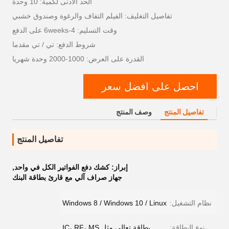
الحد الأدنى لكمية: 10 وحدة
تفاصيل التغليف: الفيلم التفاف والرغوة وصندوق خشبي
وقت التسليم: 4-6weeks على الدفع
شروط الدفع: تي / تي مقدما
القدرة على العرض: 1000-2000 وحدة شهريا
احصل على افضل سعر
تفاصيل المنتج
وصف المنتج
تفاصيل المنتج
إبراز:
كشك دفع الفواتير الكل في واحد
,
جهاز صراف آلي مع قارئ بطاقة البنك
نظام التشغيل:
Windows 8 / Windows 10 / Linux
نوع البطاقة:
بطاقة تعالى مثل IC، RF، MS