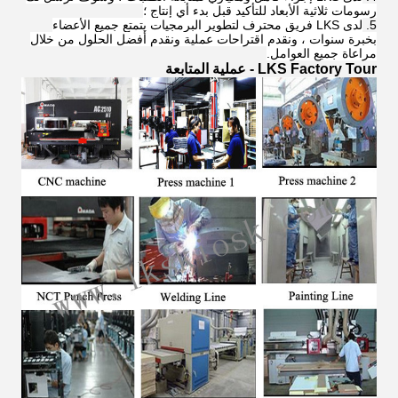
رسومات ثلاثية الأبعاد للتأكيد قبل بدء أي إنتاج ؛
لدى LKS فريق محترف لتطوير البرمجيات يتمتع جميع الأعضاء
بخبرة سنوات ، ونقدم اقتراحات عملية ونقدم أفضل الحلول من خلال
مراعاة جميع العوامل.
LKS Factory Tour - عملية المتابعة