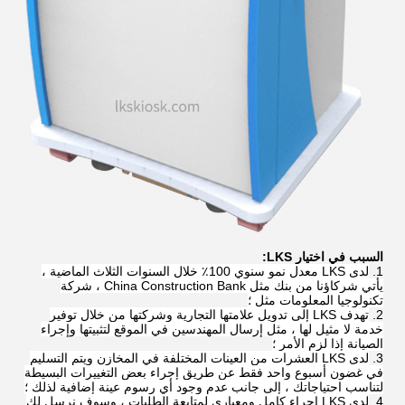
السبب في اختيار LKS:
لدى LKS معدل نمو سنوي 100٪ خلال السنوات الثلاث الماضية ،
يأتي شركاؤنا من بنك مثل China Construction Bank ، شركة
تكنولوجيا المعلومات مثل ؛
تهدف LKS إلى تدويل علامتها التجارية وشركتها من خلال توفير
خدمة لا مثيل لها ، مثل إرسال المهندسين في الموقع لتثبيتها وإجراء
الصيانة إذا لزم الأمر ؛
لدى LKS العشرات من العينات المختلفة في المخازن ويتم التسليم
في غضون أسبوع واحد فقط عن طريق إجراء بعض التغييرات البسيطة
لتناسب احتياجاتك ، إلى جانب عدم وجود أي رسوم عينة إضافية لذلك ؛
لدى LKS إجراء كامل ومعياري لمتابعة الطلبات ، وسوف نرسل لك