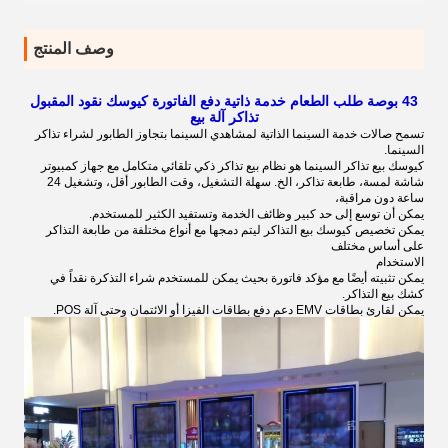
وصف المنتج
43 بوصة طلب الطعام خدمة ذاتية دفع الفاتورة كيوسك نقود المقبول
تذاكر آلة بيع
تسمح صالات خدمة السينما الذاتية لمشاهدي السينما بتجاوز الطابور لشراء تذاكر
السينما.
كيوسك بيع تذاكر السينما هو نظام بيع تذاكر ذكي تلقائي متكامل مع جهاز كمبيوتر
شاشة لمسة، طابعة تذاكر، الخ. سهلة التشغيل، وقت الطابور أقل، وتشغيل 24
ساعة دون مراقبة،
يمكن أن توسع إلى حد كبير وظائف الخدمة وتستفيد الكثير للمستخدم.
يمكن تخصيص كيوسك بيع التذاكر ليتم دمجها مع أنواع مختلفة من طابعة التذاكر
على أساس مختلف
الاستخدام
يمكن تثبيته أيضًا مع مؤكد فاتورة بحيث يمكن للمستخدم شراء التذكرة نقداً في
كشك بيع التذاكر.
يمكن لقارئ بطاقات EMV دعم دفع بطاقات الفيزا أو الائتمان وحتى آلة POS.