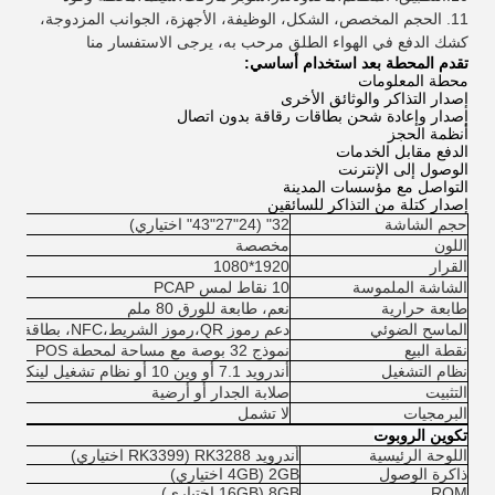
11. الحجم المخصص، الشكل، الوظيفة، الأجهزة، الجوانب المزدوجة،
كشك الدفع في الهواء الطلق مرحب به، يرجى الاستفسار منا
تقدم المحطة بعد استخدام أساسي:
محطة المعلومات
إصدار التذاكر والوثائق الأخرى
إصدار وإعادة شحن بطاقات رقاقة بدون اتصال
أنظمة الحجز
الدفع مقابل الخدمات
الوصول إلى الإنترنت
التواصل مع مؤسسات المدينة
إصدار كتلة من التذاكر للسائقين
حجم الشاشة
32" (24"27"43" اختياري)
اللون
مخصصة
القرار
1920*1080
الشاشة الملموسة
10 نقاط لمس PCAP
طابعة حرارية
نعم، طابعة للورق 80 ملم
الماسح الضوئي
دعم رموز QR،رموز الشريط،NFC، بطاقة هوية
نقطة البيع
نموذج 32 بوصة مع مساحة لمحطة POS
نظام التشغيل
أندرويد 7.1 أو وين 10 أو نظام تشغيل لينكس للاختيار
التثبيت
صلابة الجدار أو أرضية
البرمجيات
لا تشمل
تكوين الروبوت
اللوحة الرئيسية
أندرويد RK3288 (RK3399 اختياري)
ذاكرة الوصول
2GB (4GB اختياري)
ROM
8GB (16GB اختياري)