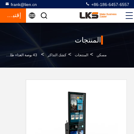
frank@lien.cn
+86-186-6457-6557
إقتباس
المنتجات
>
>
>
مسكن
المنتجات
كشك التذاكر
43 بوصة الغذاء طلب فاتورة الخدمة الذاتية الدفع النقدي متقبل آلة بيع التذاكر