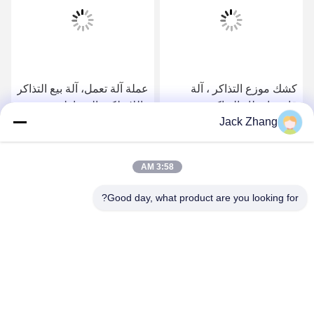
كشك موزع التذاكر ، آلة
عملة آلة تعمل، آلة بيع التذاكر
قائمة انتظار التذاكر مع
واللاسلكية المغناطيسي
Jack Zhang
شاشة تعمل باللمس أندرويد
قارئ بطاقة
احصل على افضل سعر
احصل على افضل سعر
3:58 AM
Good day, what product are you looking for?
SHENZHEN LEAN KIOSK SYSTEMS CO.,
LTD.