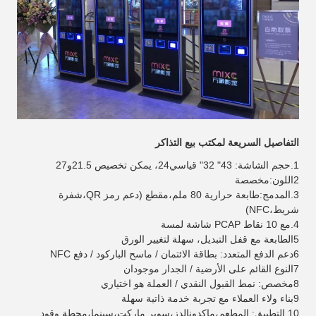
التفاصيل السريعة لمكتب بيع التذاكر
1.حجم الشاشة: 43" 32" قياسي24
، يمكن تخصيص 21.5
و27
2اللون:
مخصصة
3.المدمج:طابعة حرارية 80 ملم،مقطع (دعم رمز QR،شفرة
شريط،NFC)
4.مع 10 نقاط PCAP شاشة لمسة
5الطابعة مع قفل التبديل، سهلة لتغيير الورق
6دعم الدفع المتعدد: بطاقة الائتمان / ماسح الباركود / دفع NFC
7النوع القائم على الأرضية / الجدار موجودان
8مخصص: نمط القبول النقدي / العملة هو اختياري
9بناء ولاء العملاء مع تجربة خدمة ذاتية سهلة
10.التطبيق: المطعم،ماكدونالدز،سوبر ماركت،سينما،محطة وقود