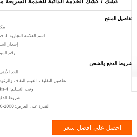
كشك / كشك الخدمة الذاتية للخدمة السريعة من ق
تفاصيل المنتج
مكا
اسم العلامة التجارية: LKS or customized
إصدار الشهادات
رقم الموديل: B
شروط الدفع والشحن
الحد الأدنى لكم
تفاصيل التغليف: الفيلم التفاف والر
وقت التسليم: 4-6weeks على الدفع
شروط الدفع:
القدرة على العرض: 1000-2000 وحدة شهريا
احصل على افضل سعر