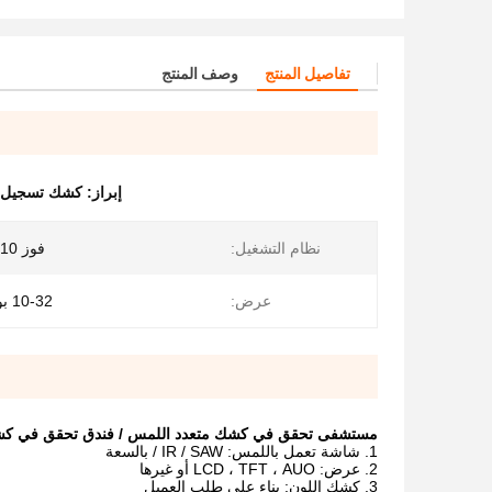
تفاصيل المنتج
وصف المنتج
إبراز:
كشك تسجيل ا
نظام التشغيل:
فوز 7/8/10 أو أعلى
عرض:
10-32 بوصة اختيارية
مستشفى تحقق في كشك متعدد اللمس / فندق تحقق في كشك / 
شاشة تعمل باللمس: IR / SAW / بالسعة
عرض: LCD ، TFT ، AUO أو غيرها
كشك اللون: بناء على طلب العميل