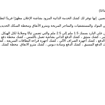
كة Check In Kiosk ومزود كشك ATM في الصين. إنها توفر لك كشك الخدمة الذاتية المزود بشاشة الإعلان مظهرًا فريد
يصًا لاستخدام الدفع في البنوك والمستشفيات والمتاجر المريحة ومترو الأنفاق ومحطة السكك الح
 ذلك كشك دفع الفواتير ، كشك منبثق ، كشك الدفع الذاتي بشاشة تعمل باللمس ، كشك محطة دف
لدفع ، كشك أجهزة الصراف الآلي ، كشك أجهزة قراءة البطاقات السريعة ، كش
ك الدفع المسبق ، كشك الدفع وسادة دبوس ، كشك مترو الانفاق. محطة كشك. ك