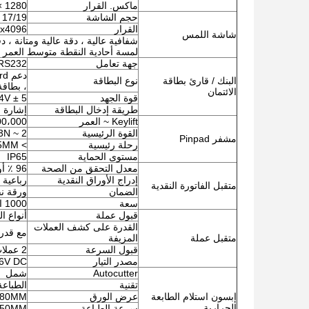
ماكس. القرار
1280 × 1024
حجم الشاشة
17/19 بوصة قطري (اختياري من 8 بوصة إلى 65 بوصة)
القرار
x4096
شاشة اللمس
لمسة أحادية النقطة متوسط ​​العمر المتوقع أك
جهة تعامل
RS232
البنك / قارئ بطاقة
نوع البطاقة
، بطاقة L
الائتمان
قوة الجهد
V ± 5 ٪
طريقة إدخال البطاقة
إشارة م
Keylift ~ العمر
2،000،000
القوة الرئيسية
2 ~ 3N
مشفر Pinpad
رحلة رئيسية
> 2.5MM
مستوى الحماية
IP65
معدل التحقق من الصحة
96 ٪ أو أعلى
إدراج الأوراق النقدية
رباعية
متقبل الفاتورة النقدية
الضمان
ورقة نق
سعة
1000 الملاحظات كحد أقصى
قبول عملة
أنواع العملات 32 كحد أقصى 
القدرة على كشف العملات
مع قدرة
متقبل عملة
المزيفة
قبول السرعة
2 عملات / ثانية
مصدر التيار
6V DC
Autocutter
شمل
تقنية
الطباعة
إبسون استلام الطابعة
عرض الورق
80MM
الحرارية
سرعة الطباعة
150MM / ثان