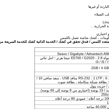
لومات ، كشك شاشة تعمل باللمس
اللمس / فندق تحقق في كشك / الخدمة الذاتية كشك للخدمة السريعة من LKS عل
Seavo / Gigabyte / Advantech AI
ثنائي النواة E5700 / G2020 ، 2.8 جيجا هرتز ؛ انتل ثنائي
2GB / 4 GB
6 منافذ RS-232 ، 1 LTP ، 6 منافذ USB ، منفذ صافي 10 /
 / جريت وول
250c
ساعة