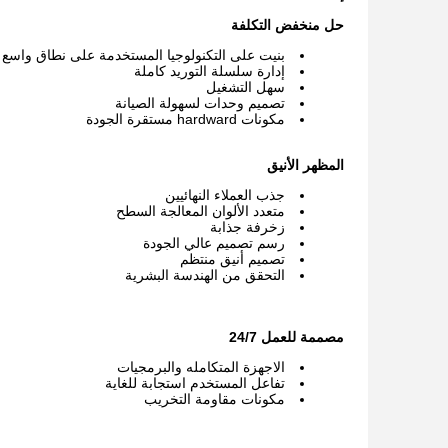
حل منخفض التكلفة
بنيت على التكنولوجيا المستخدمة على نطاق واسع provden مستقرة
إدارة سلسلة التوريد كاملة
سهل التشغيل
تصميم وحدات لسهولة الصيانة
مكونات hardward مستقرة الجودة
المظهر الأنيق
جذب العملاء النهائيين
متعدد الألوان المعالجة السطح
زخرفة جذابة
رسم تصميم عالي الجودة
تصميم أنيق منتظم
التحقق من الهندسة البشرية
مصممة للعمل 24/7
الاجهزة المتكامله والبرمجيات
تفاعل المستخدم استجابة للغاية
مكونات مقاومة التخريب