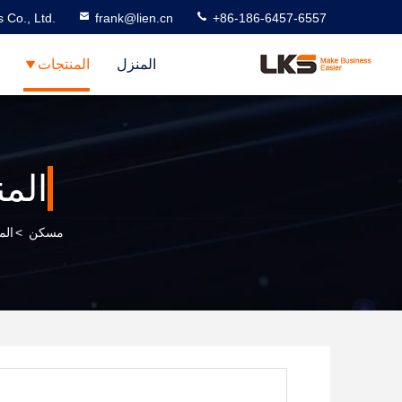
 Co., Ltd.
frank@lien.cn
+86-186-6457-6557
المنزل
المنتجات
الم
مسكن
>
الم