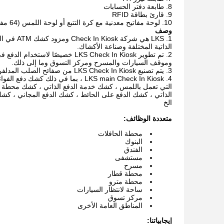
طابعة دفتر الحسابات
قارئ بطاقة RFID
لوحة مفاتيح معدنية مع كرة التتبع أو لوحة اللمس (64 مفتاحًا)
وصف
LKS هي شر
الذاتية المختلفة وصناعة الأكشاك.
تم تطوير LKS Check In Kiosk خص
وموقف السيارات والمسرح ومركز التسوق وما إلى ذلك.
يتم تصنيع LKS Check In Kiosk من صفائح الصلب المدلفن على البارد بسمك 1.5 ملم إلى 2.5 ملم والتي تضمن ثباتًا وصلابةً لكل الهيكل.
LKS main Check In Kiosk ، بما في
التي تعمل باللمس ، كشك خدمة الدفع الذاتي ، كشك محطة ا
الذاتي ، كشك الدفع على الحائط ، كشك الدفع المجاني ، كش
الخ
متعددة الوظائف:
محطة الحافلات
البنوك
الفندق
مستشفى
مسرح
محطة قطار
محطة مترو
ساحة لانتظار السيارات
مركز تسوق
المناطق العامة الأخرى
إيجابياتنا: