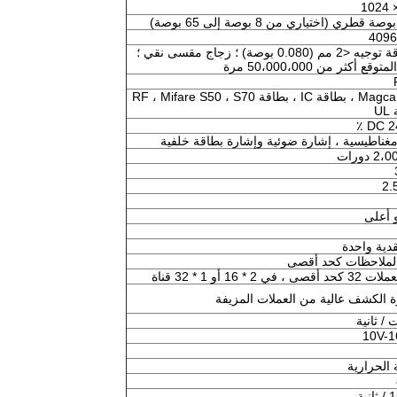
4096
شفافية عالية ، دقة عالية ومتانة ، دقة توجيه <2 مم (0.080 بوصة) ؛ زجاج مقسى نقي ؛
ثر من 50،000،000 مرة
دعم Magcard ، بطاقة IC ، بطاقة RF ، Mifare S50 ، S70
U
DC 24
غناطيسية ، إشارة ضوئية وإشارة بطاقة خلفية
 دورات
دية واحدة
، في 2 * 16 أو 1 * 32 قناة
 الكشف عالية من العملات المزيفة
10V-1
 الحرارية
ية