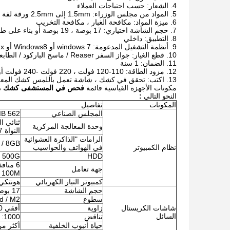
الشعار: حسب احتياجات العملاء
المواد من مجلس الوزراء: 1.5mm إلى 2.5mm ورقة لفة الباردة أو غيرها
ميزة المواد: مكافحة الغبار ، مكافحة التخريب
حجم الشاشة اختياري: 17 بوصة ، 19 بوصة أو بناء على طلب العملاء
التطبيق: داخلي
أنظمة التشغيل المدعومة: windows 7 أو Windows8 أو Linux
قطع الغيار: جواز السفر Reaser / ماسح الباركود / الطابعة الحرارية ...
الضمان: 1 سنة
مزود الطاقة: 110-120 فولت ، 220 فولت -240 فولت أو اختياري
اكتب: تحقق في كشك ، شاشة تعمل باللمس كشك المع
مكونات الأجهزة القياسية قائمة
فحص في المستشفى كشك متعدد 
النحو التالي
:
المكونات
تفاصيل
المجلس الصناعي
MB 562
وحدة المعالجة المركزية
النواة I3 / I5 / I7
الرامات "الذاكرة العشوائية
 / 8GB
نظام الكمبيوتر
في الهواتف والحواسيب
500G
HDD
جهة تعامل
100M ؛ بطاقة شبكة متكاملة ، بطاقة صوت
كمبيوتر التيار الكهربائي
هونتكي
حجم الشاشة
17 بوصة / 19 بوصة (اختياري من 8 بوصة إلى 65 بوصة)
سطوع
d / M2
شاشات الكريستال
زاوية
أفقي 100 درجة أعلاه ؛ عمودي 80 درجة أعلاه
السائل
تناقض
1000: 1
حياة أنبوب الخلفية
أكثر من 40،000 