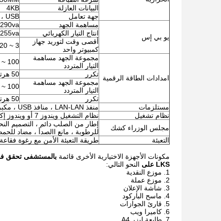
البيانات العازلة
4KB
جهة تعامل
 ، USB
مساهمة الجهد
-290va
انتاج التيار الكهربائي
-255va
يو بي إس
أقصى وقت لتوريد جهاز
3 ~ 20 دقيقة (لجهاز كمبيوتر واحد)
كمبيوتر واحد
مجموعة الجهد مساهمة
100 ~ 240VAC
التيار المتردد
تكرر
50 هرتز إلى 60 هرتز
امدادات الطاقة الرقمية
مجموعة الجهد مساهمة
100 ~ 240VAC
التيار المتردد
تكرر
50 هرتز إلى 60 هرتز
مستلزمات
منفذ LAN-LAN ، منافذ USB ، مكبرات الصوت ، المراوح ، الكابلات ، البراغي ، إلخ.
نظام تشغيل
نظام التشغيل ويندوز 7 أو ويندوز إكس بي دون ترخيص
إطار من الصلب دائم ، التصميم الن
مجلس الوزراء كشك
للرطوبة ، مانع االصدأ ، مضاد للحمض
التعبئة
طريقة التعبئة الأمن مع رغوة فقاعة
مكونات الأجهزة الاختيارية الأخرى قائمة
بالمستشفى تحقق في 
LKS على
النحو التالي:
موزع النقدية
موزع عملة
شاشة الإعلان
ماسح الباركود
قارئ الجوازات
كاميرا ويب
طابعة ليزر A4