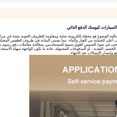
لسيارات كيوسك الدفع الذاتي
 عالية الوضوح هو محطة إلكترونية صلبة ومقاومة للظروف الجوية مثبتة في م
ارجية.يحتوي على حجرة صلبة مع IPX5 أو تصنيف أعلى للحماية من الغبار والماء، مما يضمن المتانة في ظروف الطقس ال
ءة حتى في ضوء الشمس القوي.يسمح للمستخدمين بمعالجة معاملات دفع رسوم م
خصم، النقدية ، أو المدفوعات المحمولة. عادة ما تكون الواجهة سهلة الاستخدا
إصدار الإيصالات عند الانتهاء.