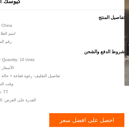
كيوسك ال
تفاصيل المنتج
: China
اسم العلامة
رقم الموديل
شروط الدفع والشحن
Quantity: 10 Units
الأسعار: USD 800-2000
تفاصيل التغليف: رغوة فقاعة + حالة
وقت التسليم: 
: TT
القدرة على العرض: 5000 وحدة / شهر
احصل على افضل سعر