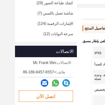
كشك طباعة الصور
(29)
شاشة تعمل باللمس
(7)
الإشارات الرقمية
(124)
فاصيل المنتج
سرعة البوابات
(12)
فن بإطار مسبق
الاتصالات
IPX5
الاتصالات:
Mr. Frank Wei
د للصدأ
هاتف:
+86-186-6457-6557
ة، وحدة
عملة
لتخصيص
اتصل الآن