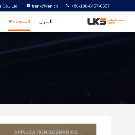
 Co., Ltd.
frank@lien.cn
+86-186-6457-6557
المنزل
المنتجات