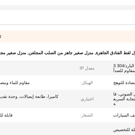
ت
لقط الفنادق الجاهزة
,
منزل صغير جاهز من الصلب المجلفن
,
منزل صغير مجل
الصلب المقاوم للصدأ بالصلب البارد/304 3
معدل IP:
الهيكل:
مقاوم للماء ومضا
 الصوتي، قا
كاميرا، طابعة إيصالات، وحدة نقدي
جابة السريع
اختياري:
ة
 السيارات
الشعار:
قابلة ل
لة للتخصيص