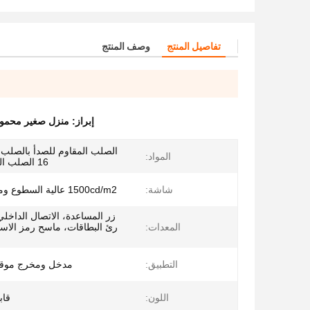
تفاصيل المنتج
وصف المنتج
إبراز:
منزل صغير محمول 
المواد:
16 الصلب المقاوم للصدأ
شاشة:
1500cd/m2 عالية السطوع ومضادة للتوهج
زر المساعدة، الاتصال الداخلي
المعدات:
رئ البطاقات، ماسح رمز الاست
التطبيق:
مدخل ومخرج موقف
اللون:
قاب