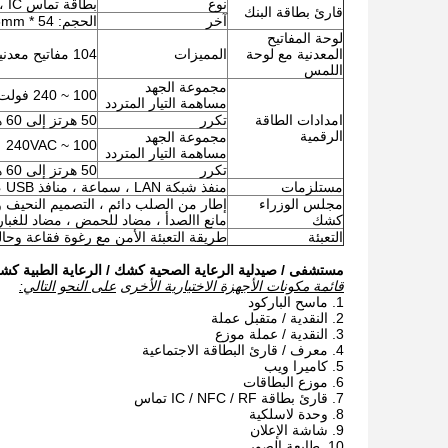
نوع
بطاقة تماس IC ، بطاقة NFC ، بطاقة RF
قارئ بطاقة البنك
آخر
الحجم: 54 * 86mm
لوحة المفاتيح
المعدنية مع لوحة
المميزات
104 مفاتيح معدنية بما في ذلك الحروف والأرقام والعلامات ومقاوم للماء
اللمس
مجموعة الجهد
100 ~ 240 فولت تيار متردد
مساهمة التيار المتردد
امدادات الطاقة
تكرر
50 هرتز إلى 60 هرتز
الرقمية
مجموعة الجهد
100 ~ 240VAC
مساهمة التيار المتردد
تكرر
50 هرتز إلى 60 هرتز
مستلزمات
منفذ شبكة LAN ، سماعة ، منافذ USB ، مكبرات الصوت ، المراوح ، الكابلات ، البراغي ، إلخ.
مجلس الوزراء
إطار من الصلب دائم ، التصميم النحيف و
كشك
مانع االصدأ ، مضاد للحمض ، مضاد للغبار
التعبئة
طريقة التعبئة الأمن مع رغوة فقاعة وحا
مستشفى / صيدلية الرعاية الصحية كشك / الرعاية الطبية كشك تتفق أوروبا MDD والولايات المتحدة
قائمة مكونات الأجهزة الاختيارية الأخرى
على النحو التالي:
ماسح الباركود
النقدية / متقبل عملة
النقدية / عملة موزع
معرف / قارئ البطاقة الاجتماعية
كاميرا ويب
موزع البطاقات
قارئ بطاقة IC / NFC / RF تماس
وحدة لاسلكية
شاشة الإعلان
طابعة الصور