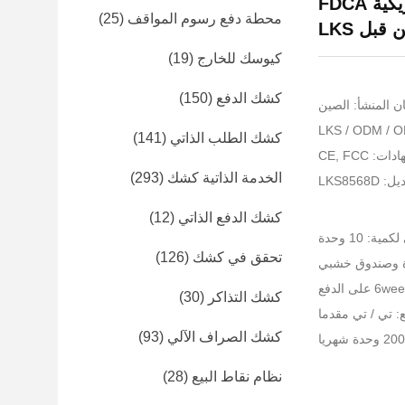
كشك توافق أوروبا MDD والولايات المتحدة الأمريكية FDCA
محطة دفع رسوم المواقف
(25)
قبل LKS
كيوسك للخارج
(19)
كشك الدفع
(150)
ن المنشأ: الصين
كشك الطلب الذاتي
(141)
: CE, FCC
الخدمة الذاتية كشك
(293)
LKS8568
كشك الدفع الذاتي
(12)
ية: 10 وحدة
تحقق في كشك
(126)
غوة وصندوق خشبي
كشك التذاكر
(30)
 تي / تي مقدما
كشك الصراف الآلي
(93)
نظام نقاط البيع
(28)