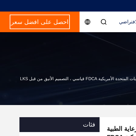
احصل على افضل سعر
افتراضي
فئات
اية الطبية