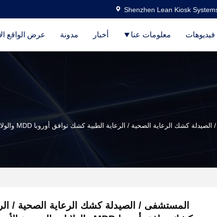
Shenzhen Lean Kiosk Systems
فيديوهات
معلومات عنا
أخبار
مدونة
عرض الواقع ال
ك الرعاية الصحية / الرعاية الطبية كشك توافق أوروبا MDD والولايات المتحدة الأمريكية FDCA قياسي ، التصميم الأنيق من قبل LKS
المستشفى / الصيدلة كشك الرعاية الصحية / الرع