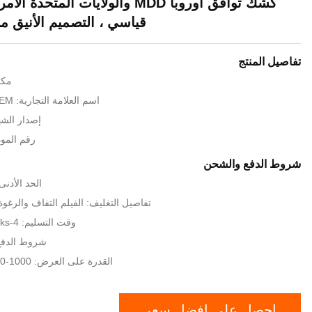
قياسي ، التصميم الأنيق من 
تفاصيل المنتج
مكا
اسم العلامة التجارية: LKS / ODM / OEM
إصدار الشهادات
رقم الموديل: D
شروط الدفع والشحن
الحد الأدنى لكم
تفاصيل التغليف: الفيلم التفاف والر
وقت التسليم: 4-6weeks على الدفع
شروط الدفع:
القدرة على العرض: 1000-2000 وحدة شهريا
احصل على افضل سعر