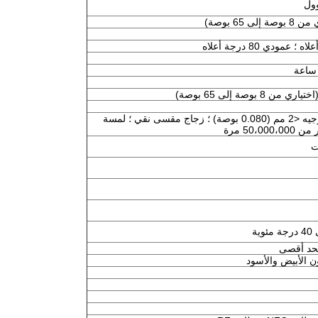
ول
شفافية عالية ، دقة عالية ومتانة ، دقة توجيه <2 مم (0.080 بوصة) ؛ زجاج مقسى نقي ؛ لمسة
50، مرة
ون الأبيض والأسود