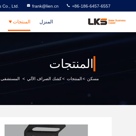
 Co., Ltd.
frank@lien.cn
+86-186-6457-6557
المنزل
المنتجات
المنتجات
مسكن
>
المنتجات
>
كشك الصراف الآلي
>
المستشفى / الصيدلة كش