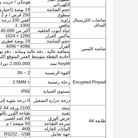
هونتكي / جريت و
الكهربائي
حجم الشاشة
19 بوصة (اختياري من 8 بوصة إلى 65 بوصة)
سطوع
250 قرص / م 2
شاشات الكريستال
زاوية
أفقي 100 درجة أعلاه ؛ عمودي 80 درجة أعلاه
السائل
تناقض
1000: 1
حياة أنبوب الخلفية
أكثر من 40،000 ساعة
ماكس. القرار
1280 × 1024
حجم الشاشة
19 بوصة قطري (اختياري من 8 بوصة إلى 65 بوصة)
القرار
4096 * 4096
شاشة اللمس
أحادية النقطة متوسط ​​العمر المتوقع أكثر من 000،000
Keylift تمتد
2،000،000 دورات
القوة الرئيسية
2 ~ 3N
Encypted Pinpad
رحلة رئيسية
> 2.5MM
مستوى الحماية
IP65
درجة حرارة التشغيل
0 درجة مئوية إلى 40 درجة مئوية
سعة
2100 ورقة A4 كحد أقصى
تقنية
طباعة الليزر بالل
عرض الورق
A4 كحد أقصى
طابعة A4
سرعة الطباعة
50 صفحة / م
البيانات العازلة
4KB
جهة تعامل
RS232 ، USB