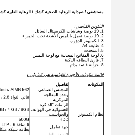
مستشفى / صيدلية الرعاية الصحية كشك / الرعاية الطبية كشك تتفق أوروبا MDD والولايات المتحدة
التكوين القياسي:
19 بوصة وشاشات الكريستال السائل
19 بوصة تعمل باللمس الأشعة تحت الحمراء
الكمبيوتر الدؤوب
طابعة A4
المتحدث
لوحة المفاتيح المعدنية مع لوحة اللمس
قارئ البطاقه الذكية
خزانة قائمة بذاتها
قائمة مكونات الأجهزة القياسية هي كما يلي
:
المكونات
تفاصيل
المجلس الصناعي
ntech، AIMB 562
وحدة المعالجة
ثنائي النواة E5700 / G2020 ، 2.8 جيجا هرتز ؛ انتل ثنائي النواة I3 / I5 / I7
المركزية
الرامات "الذاكرة
العشوائية في الهواتف
B / 4 GB / 8GB
نظام الكمبيوتر
والحواسيب
500G
HDD
جهة تعامل
بطاقة شبكة متكا
كمبيوتر التيار