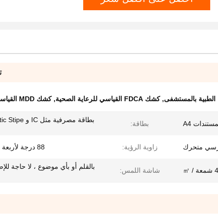
ت
الطبية بالمستشفى
,
كشك FDCA القياسي للرعاية الصحية
,
كشك MDD القياسي للرعاية الطبية
بطاقة مصرفية مثل IC
ستندات A4
بطاقة:
رسي متحرك
زاوية الرؤية:
88 درجة لأربعة اتجاهات
بالقلم أو بأي موضوع ، لا حاجة للإ
/ ㎡
شاشة اللمس: