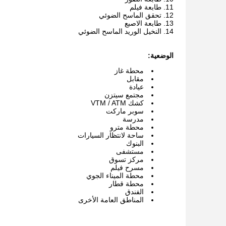
طابعة فيلم
تحقق الماسح الضوئي
طابعة الاصبع
النخيل الوريد الماسح الضوئي
الوضعية:
محطة غاز
مقابل
عيادة
مجتمع سيتزن
كشك VTM / ATM
سوبر ماركت
مدرسة
محطة مترو
ساحة لانتظار السيارات
البنوك
مستشفى
مركز تسوق
مسرح فيلم
محطة الميناء الجوي
محطة قطار
الفندق
المناطق العامة الأخرى