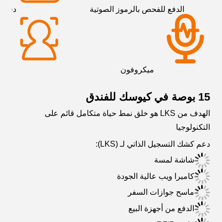
الدفع للفحص بالرموز الصوتية
دفع ب
ميكروفون
كام
15 بوصة في كيوسك للفندق
الهدف من LKS هو خلق نمط حياة متكامل قائم على
التكنولوجيا
دعم كشك التسجيل الذاتي لـ (LKS):
شاشة لمسة
كاميرا ويب عالية الجودة
ماسح جوازات السفر
الدفع من أجهزة البيع