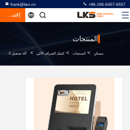
frank@lien.cn
+86-186-6457-6557
إقتباس
المنتجات
>
>
>
مسكن
المنتجات
كشك الصراف الآلي
آلة تسجيل الدخول الذاتية على سطح المكتب بالفندق مع جهاز إعطاء بطاقات المفاتيح واتصال بالبلوتوث