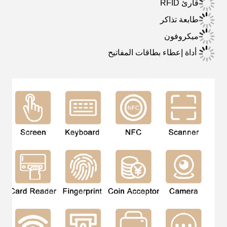
قارئ RFID
طابعة تذاكر
ميكروفون
أداة إعطاء بطاقات المفاتيح