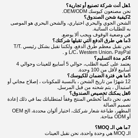
1هل أنت شركة تصنيع أو تجارية؟
نحن مصنعون كيوسك OEM/ODM.
2كيفية شحن الصندوق؟
الشحن الجوي والبحري اختياري، والشحن البحري هو الموصى
به للطلبات السائبة.
في وضعية الوقوف ويجب ألا يوضع.
3ما هي طرق الدفع التي تقبلها شركتك؟
نحن نقبل معظم طرق الدفع، ولكننا نقبل بشكل رئيسي T/T.
L/C، Western Union، PayPal و .
4كم مدة التسليم؟
يعتمد على كمية الطلب، حوالي 5 أسابيع للعينات وحوالي 4
أسابيع لأقل من 100 وحدة.
5ما هي فترة الضمان للكيوسك؟
12 شهرًا من تاريخ الشحن ، بالنسبة للمكونات ، إصلاح مجاني أو
استبدال ، يتم شحنه من قبل المرسل.
6هل يمكنك تخصيص الصندوق؟
نعم، نحن دائماً نُخصّص المنتج وفقاً لمتطلباتك بما في ذلك إعادة
تصميم الصالة
المظهر، طباعة شعار شركتك، اختيار ألوان محددة، الخ OEM
أو ODM متاحة.
7ما هي الـ MOQ؟
الـ MOQ هي وحدة واحدة، نحن نقبل العينات