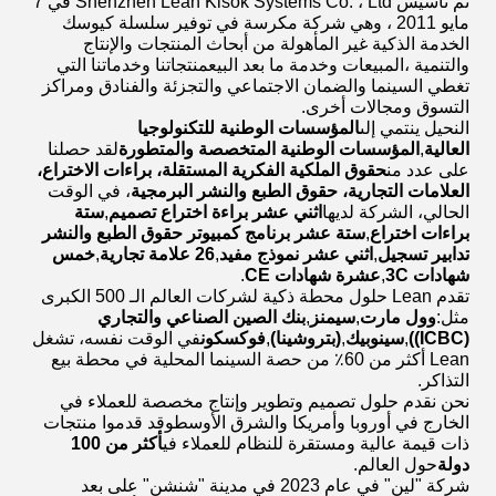
تم تأسيس Shenzhen Lean Kisok Systems Co. ، Ltd في 7
مايو 2011 ، وهي شركة مكرسة في توفير سلسلة كيوسك
الخدمة الذكية غير المأهولة من أبحاث المنتجات والإنتاج
والتنمية ،المبيعات وخدمة ما بعد البيعمنتجاتنا وخدماتنا التي
تغطي السينما والضمان الاجتماعي والتجزئة والفنادق ومراكز
التسوق ومجالات أخرى.
النحيل ينتمي إلى
المؤسسات الوطنية للتكنولوجيا
العالية
‬,‬‬
المؤسسات الوطنية المتخصصة والمتطورة
لقد حصلنا
على عدد من
حقوق الملكية الفكرية المستقلة، براءات الاختراع،
العلامات التجارية، حقوق الطبع والنشر البرمجية
، في الوقت
الحالي، الشركة لديها
اثني عشر براءة اختراع تصميم
,
ستة
براءات اختراع
,
ستة عشر برنامج كمبيوتر حقوق الطبع والنشر
تدابير تسجيل
,
اثني عشر نموذج مفيد
,
26 علامة تجارية
,
خمس
شهادات 3C
,
عشرة شهادات CE
.
تقدم Lean حلول محطة ذكية لشركات العالم الـ 500 الكبرى
مثل:
وول مارت
,
سيمنز
,
بنك الصين الصناعي والتجاري
(ICBC))
,
سينوبيك
,
(بتروشينا)
,
فوكسكون
في الوقت نفسه، تشغل
Lean أكثر من 60٪ من حصة السينما المحلية في محطة بيع
التذاكر.
نحن نقدم حلول تصميم وتطوير وإنتاج مخصصة للعملاء في
الخارج في أوروبا وأمريكا والشرق الأوسطوقد قدموا منتجات
ذات قيمة عالية ومستقرة للنظام للعملاء في
أكثر من 100
دولة
حول العالم.
شركة "لين" في عام 2023 في مدينة "شنشن" على بعد