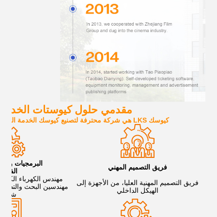
مقدمي حلول كيوستات الخدمة ال
كيوسك LKS هي شركة محترفة لتصنيع كيوسك الخدمة الذاتية، دعونا نساعدك على إنشاء حل كيوسك مخصص لك!
البرمجيات والأجه
فريق التصميم المهني
الفريق
مهندس الكهرباء الكبير، 
فريق التصميم المهنية العليا، من الأجهزة إلى
مهندسين البحث والتطوير
الهيكل الداخلي
شامل