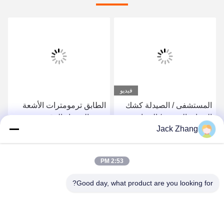
فيديو
المستشفى / الصيدلة كشك
الطابق ترمومترات الأشعة
الرعاية الصحية / الرعاية
تحت الحمراء الرقمية
Jack Zhang
الطبية كشك توافق أوروبا
MDD والولايات المتحدة
احصل على افضل سعر
احصل على افضل سعر
الأمريكية FDCA قياسي ،
2:53 PM
التصميم الأنيق من قبل LKS
Good day, what product are you looking for?