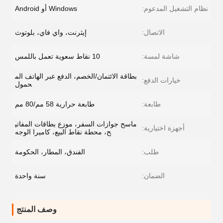
نظام التشغيل المدعوم:
Windows أو Android
الاتصال:
إيثرنت، واي فاي، بلوتوث
شاشة لمسة:
10 نقاط سعوية تعمل باللمس
بطاقة الائتمان/الخصم، الدفع عبر الهاتف الم
خيارات الدفع:
حمول
طابعة:
طابعة حرارية 58 مم/80 مم
ماسح جوازات السفر، موزع بطاقات المفاتي
أجهزة اختيارية:
ح، محطة نقاط البيع، كاميرا الوجه
طلب:
الفندق، المطار، الحكومة
الضمان:
سنة واحدة
وصف المنتج