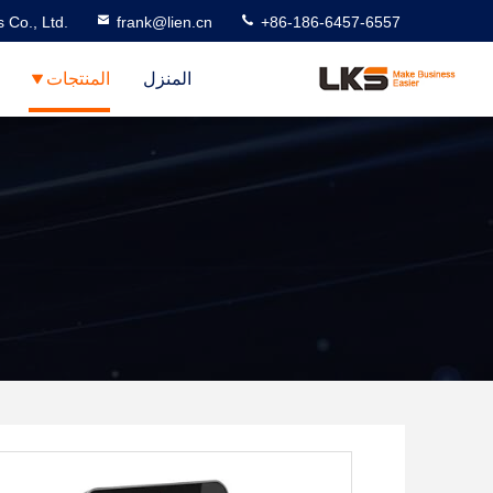
 Co., Ltd.
frank@lien.cn
+86-186-6457-6557
المنزل
المنتجات