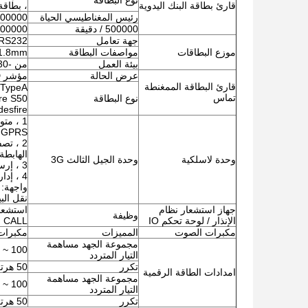
نوع البطاقة
قارئ بطاقة البنك اليدوية
، بطاقة L
رئيس المغناطيسي الحياة
500000 / دقي
500000 / دقيقة
300000 / دقي
جهة تعامل
RS232
موزع البطاقات
مواصفات البطاقة
-1.8mm
بيئة العمل
من -30 درجة مئوية إلى 70 درجة مئوية
عرض الحالة
مؤشر LED لإظهار حالة الطاقة أو الاتصال
قارئ البطاقة الممغنطة
تماس
نوع البطاقة
Mifare desfire
GPRS ، شبكة GSM
الهابطة و 5.76Mbps للوصلة الصا
وحدة لاسلكية
وحدة الجيل الثالث 3G
3 ، إرسال واستقبال الرسائل القصيرة
4 ، إدارة الاتصالات
واجهة: USB2.0 ، و USB1.1 متواف
نقل الب
جهاز استشعار نظام
وظيفة
الإنذار / لوحة تحكم IO
CALL
مكبرات الصوت
المميزات
مكبرات 
مجموعة الجهد مساهمة
100 ~ 240VAC
التيار المتردد
تكرر
50 هرتز إلى 60 هرتز
امدادات الطاقة الرقمية
مجموعة الجهد مساهمة
100 ~ 240VAC
التيار المتردد
تكرر
50 هرتز إلى 60 هرتز