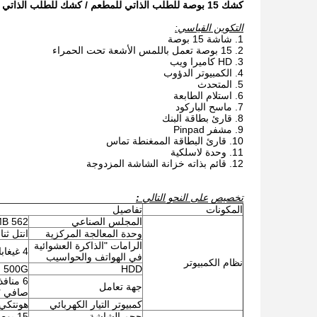
كشك 15 بوصة للطلب الذاتي للمطعم / كشك للطلب الذاتي للخدمة السريعة من LKS
التكوين القياسي:
شاشة 15 بوصة
15 بوصة تعمل باللمس الأشعة تحت الحمراء
HD كاميرا ويب
الكمبيوتر الدؤوب
المتحدث
استلام الطابعة
ماسح الباركود
قارئ بطاقة البنك
مشفر Pinpad
قارئ البطاقة الممغنطة تماس
وحدة لاسلكية
قائم بذاته خزانة الشاشة المزدوجة
تخصيص
على النحو التالي
:
المكونات
تفاصيل
المجلس الصناعي
MB 562
وحدة المعالجة المركزية
انتل ثنائ
الرامات "الذاكرة العشوائية
4 غيغابايت
في الهواتف والحواسيب
نظام الكمبيوتر
500G
HDD
جهة تعامل
صافي ؛ 
كمبيوتر التيار الكهربائي
هونتكي
حجم الشاشة
15 بوصة (اختياري من 8 بوصة إلى 65 بوصة)