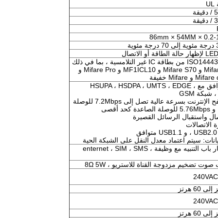
U
قة
قة
86mm × 54MM × 0.2
ISO14443TypeA من بطاقة IC غير التلامسية ، بما في ذلك
Mifare S50 و Mifare S70 و MF1ICL10 و Mifare Pro و
 و Mifare خفيفة
1 ، متوافق مع HSUPA ، HSDPA ، UMTS ، EDGE ،
2 ، تصفح الإنترنت بسرعة عالية تصل إلى 7.2Mbps للوصلة
عدة كحد أقصى
ق
يانات: سيتم اعتماد معدل النقل على الشبكة الحية
استشعار باب التنبيه مع وظيفة enternet ، SIM ، SMS ،
صوت تضخيم مزدوجة القناة للاستريو ، 8Ω 5W