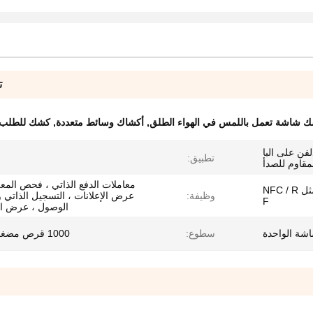
ت
 شاشة تعمل باللمس في الهواء الطلق
,
أكشاك وسائط متعددة
,
كشك للطلب الذات
دلفن على البا
تطبيق:
لمقاوم للصدأ
معاملات الدفع الذاتي ، فحص المع
قارئ بطاقة IC غير متضمن مثل NFC / R
وظيفة:
عرض الإعلانات ، التسجيل الذاتي
F
الوصول ، عرض الإ
اشة الواحدة
سطوع:
1000 قرص مضغوط / ㎡