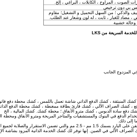
حيف والذكي ؛ من السهل التحميل و التشغيل؛ مقاوم
 ، مضاد للغبار ، ثابت ، له لون وشعار عند الطلب.
 وحالة خشبية
الفواتير ، كشك المنبثقة ، كشك الدفع الذاتي شاشة تعمل باللمس ، كشك محطة دفع فا
فع ، كشك الصراف الآلي ، كشك قارئ بطاقة ممغنطة ، كشك محطة الدفع الذات
 كشك دفع سادة الدبوس ، كشك مترو الأنفاق ؛ محطة كشك. كشك المالية ، الخ
LKS Card Dispenser Ki خصيصًا لاستخدام الدفع في البنوك والمستشفيات والمتاجر المريحة ومترو الأنفاق وم
 إلى ذلك.
لصراف الآلي في الصين. إنها توفر لك كشك الخدمة الذاتية المزود بشاشة الإع