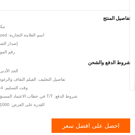
تفاصيل المنتج
مكا
اسم العلامة التجارية: LKS or customized
إصدار الشهادات
رقم الموديل: F
شروط الدفع والشحن
الحد الأدنى لكم
تفاصيل التغليف: الفيلم التفاف والر
وقت التسليم: 4-6 أسابيع بعد دفع
شروط الدفع: T/T في خطاب الاعتماد المسبق، الاتحاد الغربي،
القدرة على العرض: 1000 وحدة في الشهر
احصل على افضل سعر