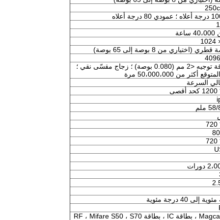
250c
اعة
409
شفافية عالية ، دقة عالية ومتانة ، دقة توجيه <2 مم (0.080 بوصة) ؛ زجاج مقسّى نقي ؛
ثر من 50،000،000 مرة
 ملم
80
U
دورات
دعم Magcard ، بطاقة IC ، بطاقة RF ، Mifare S50 ، S70