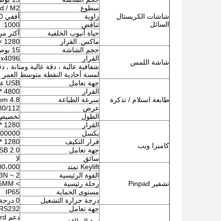
سطوع
d / M2
شاشات الكريستال
زاوية
أفقي 100 درجة أعلاه ؛ عمودي 80 درجة أعلاه
السائل
تناقض
1000: 1
حياة أنبوب الخلفية
أكثر من 40،000 س
ماكس. القرار
1280 × 1024
حجم الشاشة
15 بوصة قطري (اختياري من 8 بوصة إلى 65 بوصة)
القرار
6x4096
شاشة اللمس
لمسة أحادية النقطة متوسط ​​العمر المتوقع أك
جهة تعامل
USB عالي السرعة
القرار
4800 * 1200 كحد أقصى
طابعة استلام / تذكرة
سرعة الطباعة
4.8 ipm
عرض
58/80/112
الطول
تخصيص
القرار
1280 * 720
بكسل
00000
قرار التكيف
1280 * 720
كاميرا ويب
جهة تعامل
SB 2.0
سائق
لا
Keylift تمتد
2،000،000 
القوة الرئيسية
2 ~ 3N
تشفير Pinpad
رحلة رئيسية
> 2.5MM
مستوى الحماية
IP65
درجة حرارة التشغيل
0 درجة مئوية إلى 40 درجة مئوية
جهة تعامل
RS232