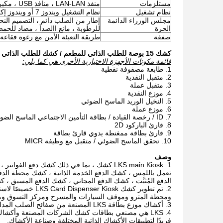
مستلزمات
منفذ LAN-LAN ، منافذ USB ، مكبرات الصوت ، المراوح ، الكابلات ، البراغي ، إلخ.
نظام تشغيل
نظام التشغيل ويندوز 7 أو ويندوز إكس بي دون ترخيص
مجلس الوزراء الدائمة
إطار من الصلب دائم ، التصميم الن
الحرة
للرطوبة ، مانع االصدأ ، مضاد للحمض
صفقة
طريقة التعبئة الأمن مع رغوة فقاعة
كشك 15 بوصة للطلب الذاتي للمطعم / كشك للطلب الذاتي للخدمة السريعة من LKS
قائمة مكونات الأجهزة الاختيارية الأخرى هي كما يلي:
طابعة مصفوفة نقطية
متقبل النقدية
متقبل عملة
موزع النقدية
النخيل الوريد الماسح الضوئي
موزع عملة
ID / رخصة القيادة / بطاقة التأمين الاجتماعي الماسح الضوئي المزدوج الجانب
قارئ الباركود 2D
قارئ بطاقة ممغنطة يدوي قارئ بطاقة
تحقق الماسح الضوئي / متقبل مع وظيفة MICR
وصف
LKS main Kiosk كشك ، بما في ذلك كشك دفع 
تعمل باللمس ، كشك الدفع الخدمة الذاتية ، كشك محطة الد
الدفع المُثبَّت ، كشك الدفع المجاني ، كشك الدفع المسبق ،
تم تطوير كشك osk
ومحطة المترو وموقف السيارات والمسرح ومركز التسوق وما
أكشاك موزع بطاقة LKS المصنعة من صفائح الصلب المدلفن على البارد بسمك 1.5 مم - 2.5 مم والتي تضمن الاستقرار والصلابة لجميع الهياكل.
LKS هي مصنعي بطاقات كشك الشركات المصنعة وأكشاك ا
فريدًا لتطبيقات الأكشاك الذاتية المختلفة وصناعة الأكشاك.