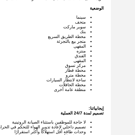
الوضعية
سينما
متحف
سوبر ماركت
بنك
محطة الطريق السريع
متجر بيع بالتجزئة
المقهى
منتزه
الفندق
المقهى
مركز تسوق
محطة قطار
محطة مترو
ساحة لانتظار السيارات
محطة الحافلات
منطقة عامة أخرى
إيجابياتنا:
تصميم لمدة 24/7 العملية
لا حاجة للموظفين باستثناء الصيانة الروتينية
تصميم داخلي لإعادة تدوير الهواء للتحكم في الحرا
وحدات طاقة أقل استهلاكًا وأكثر استقرارًا