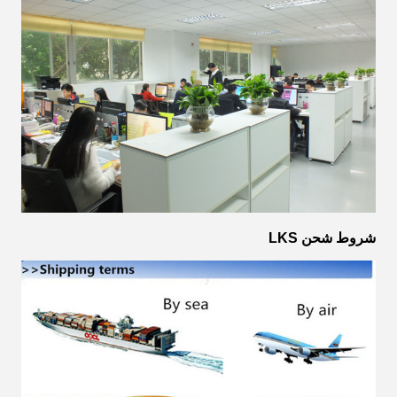
شروط شحن LKS