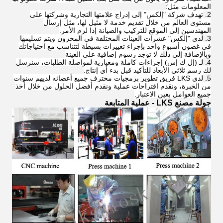
المعلومات مثل؛
تهدف شركة "إلكس" إلى إدراج علامتها التجارية وشركتها على
مستوى العالم من خلال تقديم خدمة لا مثيل لها، مثل إرسال
المهندسين إلى الموقع للتركيب والصيانة إذا لزم الأمر.
لدى "إلكس" عشرات العينات المختلفة في المخزون ويتم تسليمها
في غضون أسبوع واحد بإجراء تغييرات بسيطة لتتناسب مع احتياجاتك
وبالإضافة إلى ذلك لا توجد رسوم إضافية على العينة
لـ (إل ك إس) إجراءات كاملة ومعيارية لمواصلة الطلبات، سنرسل
لك رسم ثلاثي الأبعاد للتأكيد قبل بدء أي إنتاج.
لدى LKS فريق تطوير برمجيات محترف جميع أعضائه لديهم سنوات
من الخبرة، ونقدم اقتراحات عملية ونقدم أفضل الحلول من خلال أخذ
جميع العوامل بعين الاعتبار.
جولة مصنع LKS - عملية المتابعة