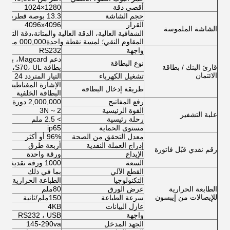
أقصى دقة
1280×1024
حجم الشاشة
13.3 بوصة قطرية (اختياري من 8 بوصة إلى 65 بوصة)
القرار
4096x4096
الشاشة الملموسة
المقاوم النقي؛ لمسة نقطة واحدة000,000 مرة
واجهة
RS232
نوع البطاقة
قارئ البنك / بطاقة
بطاقة Mifare S50،S70، UL
الائتمان
تشغيل الكهرباء
التيار المتردد 24 فولت ± 5٪
الإشارة المغناطيسية، 
طريقة إدخال البطاقة
البطاقة الخلفية
رفع المفاتيح
2,000,000 دورة
القوة الرئيسية
2 ~ 3N
علبة التشفير
رحلة رئيسية
> 2.5 ملم
مستوى الحماية
ip65
معدل التحقق من الصحة
96% أو أكثر
إدراج العملة النقدية
أربعة طرق
رقم نقدي قبّل فاتورة
الإيداع
ورقة واحدة
السعة
1000 ورقة نقدية
القطع الآلي
بما في ذلك
التكنولوجيا
الطباعة الحرارية
الطابعة الحرارية
عرض الورق
80ملم
للإيصالات من إيبسون
سرعة الطباعة
150ملم/ثانية
عازل البيانات
4KB
واجهة
RS232 ، USB
الجهد المدخل
145-290va