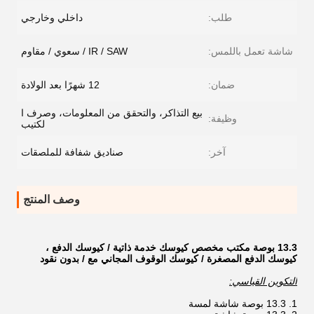
طلب:
داخلي وخارجي
شاشة تعمل باللمس:
IR / SAW / سعوي / مقاوم
ضمان:
12 شهرًا بعد الولادة
بيع التذاكر، والتحقق من المعلومات، وصرف ا
وظيفة:
لكتيب
آخر:
صناديق شفافة للملصقات
وصف المنتج
13.3 بوصة مكتب مخصص كيوسك خدمة ذاتية / كيوسك الدفع ،
كيوسك الدفع المصغرة / كيوسك الوقوف المجاني مع / بدون نقود
التكوين القياسي:
13.3 بوصة شاشة لمسة