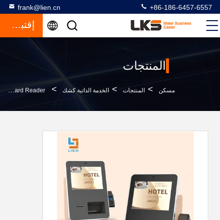
frank@lien.cn
+86-186-6457-6557
إقتباس
المنتجات
>
>
>
مسكن
المنتجات
الخدمة الذاتية كشك
DIP Card Reader ذاتية الطلب كشك ، 13.3 بوصة الخدمة الذاتية تحقق في كشك