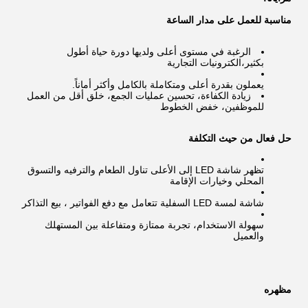
مناسبة للعمل على مدار الساعة
الرغبة في مستوى أعلى ولديها دورة حياة أطول
بكثير،الكترونيات التجارية
يعملون بقدرة أعلى ومتكاملة بالكامل وأكثر أماناً.
زيادة الكفاءة، تحسين عمليات الجمع، خلق أقل من العمل
للموظفين، خفض الخطوط
حل فعال من حيث التكلفة
تظهر شاشة LED إلى الأعلى تناول الطعام والترفيه والتسوق
المحلي وخيارات الإقامة
شاشة لمسة LED السفلية تتعامل مع دفع الفواتير ، بيع التذاكر
سهولة الاستخدام، تجربة ممتازة ومتفاعلة بين المستهلك
والعميل
مظهره