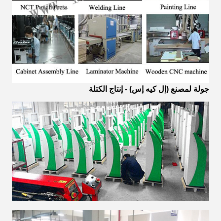
جولة لمصنع (إل كيه إس) - إنتاج الكتلة