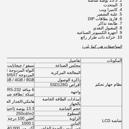
13.3 بوصة شاشة
المتحدث
كاميرا ويب
علبة التشفير
قارئ بطاقات DIP
طابعة تذاكر
المقبول النقدي
أجهزة الكمبيوتر الصناعية
خزانة ذات طراز رائع
المواصفات
هي كما يلي
:
المكونات
تفاصيل
مجلس الصناعة
سيفو / جيجابايت / أدفانتش 
المعالجة المركزية
المزدوجة I3/I5/I7
ذاكرة الوصول
2GB / 4GB / 8GB
نظام جهاز تحكم
أقراص SSD
128G
واجهة
شبكة ؛بطاقة شبكة م
إمدادات الطاقة الخاصة
هانتكي/الجدار العظيم
بالجهاز
حجم الشاشة
13.3 بوصة (اختياري من 8 بوصة إلى 65 بوصة)
السطوع
250cd/m2
الزاوية
أفقي 100 درجة فوق؛ عمودي 80 درجة فوق
شاشة LCD
التباين
1000:1
عمر أنبوب الضوء الخلفي
أكثر من 40,000 ساعة