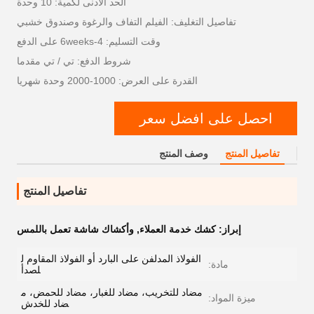
الحد الأدنى لكمية: 10 وحدة
تفاصيل التغليف: الفيلم التفاف والرغوة وصندوق خشبي
وقت التسليم: 4-6weeks على الدفع
شروط الدفع: تي / تي مقدما
القدرة على العرض: 1000-2000 وحدة شهريا
احصل على افضل سعر
تفاصيل المنتج
وصف المنتج
تفاصيل المنتج
إبراز:
كشك خدمة العملاء
,
وأكشاك شاشة تعمل باللمس
الفولاذ المدلفن على البارد أو الفولاذ المقاوم ل
مادة:
لصدأ
مضاد للتخريب، مضاد للغبار، مضاد للحمض، م
ميزة المواد:
ضاد للخدش