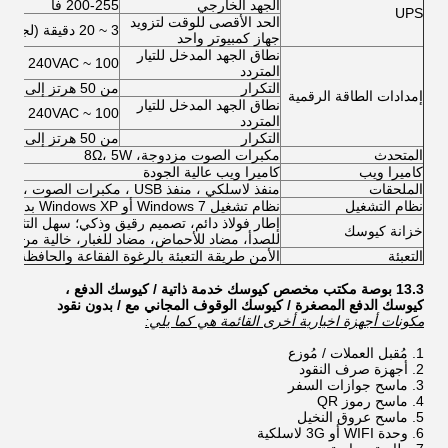
الجهد الخارجي
200-255 فا
UPS
الحد الأقصى للوقت لتزويد
3 ~ 20 دقيقة (لجهاز كمبيوتر واحد)
جهاز كمبيوتر واحد
نطاق الجهد المدخل للتيار
100 ~ 240VAC
المتردد
التكرار
من 50 هرتز إلى 60 هرتز
إمدادات الطاقة الرقمية
نطاق الجهد المدخل للتيار
100 ~ 240VAC
المتردد
التكرار
من 50 هرتز إلى 60 هرتز
المتحدث
مكبرات الصوت مزدوجة، 8Ω، 5W
كاميرا ويب
كاميرا ويب عالية الجودة
الملحقات
منفذ لاسلكي ، منفذ USB ، مكبرات الصوت ، مروحة ، كابلات ، مسامير ، الخ
نظام التشغيل
نظام تشغيل Windows 7 أو Windows XP بدون ترخيص
إطار فولاذ دائم، تصميم رقيق وذكي؛ سهل التثبيت
خزانة كيوسك
للصدأ، مضاد للأحماض، مضاد للغبار، خالية من التث
التعبئة
الأمن طريقة التعبئة بالرغوة الفقاعة والحافظة ال
13.3 بوصة مكتب مخصص كيوسك خدمة ذاتية / كيوسك الدفع ،
كيوسك الدفع المصغرة / كيوسك الوقوف المجاني مع / بدون نقود
مكونات أجهزة اخيارية أخرى القائمة هي كما يلي:
مُقبل العملات / مُوزع
أجهزة صرف النقود
ماسح جوازات السفر
ماسح رموز QR
ماسح عروق النخيل
وحدة WIFI أو 3G لاسلكية