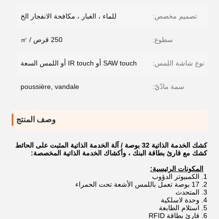
تصميم مخصص:
للماء ، الغبار ، مكافحة الانفجار الخ
سطوع:
250 قرص / ㎡
نوع شاشة اللمس:
SAW touch أو IR touch أو اللمس السعة
سمة مادّيّ:
poussière, vandale
وصف المنتج
كشك الخدمة الذاتية 32 بوصة / آلة الخدمة الذاتية المثبت على الحائط
كشك مع قارئ بطاقة البنك ، وأكشاك الخدمة الذاتية المخصصة:
المكونات الرئيسية:
الكمبيوتر الدؤوب
17 بوصة تعمل باللمس الأشعة تحت الحمراء
المتحدث
وحدة لاسلكية
استلام الطابعة
قارئ بطاقة RFID