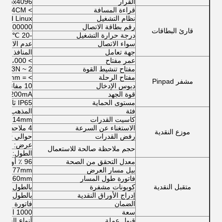
القرار
4096x4096
قراءة المسافة
> 4CM
نظام التشغيل
 and Linux
رقم بطاقة الاتصال
200000 الثانوية
قارئ البطاقات
درجة حرارة التشغيل
-20 ℃ إلى 60 ℃
سواء الاتصال
عدم الاتصال
جهة تعامل
المنافذ التسلس
عمر مفتاح
> 2،000،000 مرة
مفتاح تنشيط القوة
2 ~ 3N
مفتاح الرحلة
> = 0.45mm
مشفر Pinpad
دبوس الإدخال
10 مفاتيح رقمية و 6 مفاتيح وظيفية
قوة الجهد
- 10 ٪ ، 200mA
مستوى الحماية
IP65 ثابت و IP54 ديناميكي
فئة
المذهب 2
كاسيت القدرات
214mm
الاستغناء عن السرعة
4 ملاحظة / ثانية
موزع النقدية
رفض القدرات
حوالي 50 الملاحظات
عرض: 100 ~ 162mm
حجم ملاحظة صالحة للاستعمال
الطول: 62 ~ 78MM
معدل التحقق من الصحة
96 ٪ أو أعلى على الإدراج الأول
بيل مسار العرض
62-77mm
فاتورة طول المسار
20-160mm
متقبل النقدية
كوبونات مشفرة
بالطول في ا
إدراج الأوراق النقدية
بالطول رباع
الضمان
فاتورة واحد
سعة
1000 الملاحظات كحد أقصى
قبول عملة
أنواع العملات 32 كحد أقصى ، في 2 * 16 أو 1 