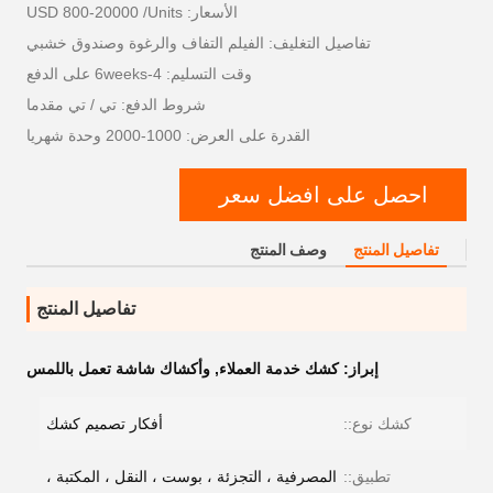
الأسعار: USD 800-20000 /Units
تفاصيل التغليف: الفيلم التفاف والرغوة وصندوق خشبي
وقت التسليم: 4-6weeks على الدفع
شروط الدفع: تي / تي مقدما
القدرة على العرض: 1000-2000 وحدة شهريا
احصل على افضل سعر
تفاصيل المنتج
وصف المنتج
تفاصيل المنتج
إبراز:
كشك خدمة العملاء
,
وأكشاك شاشة تعمل باللمس
كشك نوع::
أفكار تصميم كشك
تطبيق::
المصرفية ، التجزئة ، بوست ، النقل ، المكتبة ،