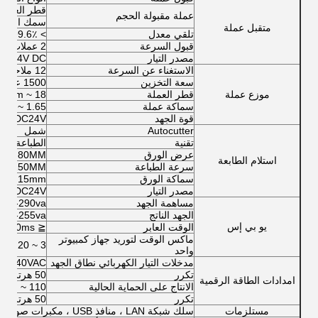
قطر العملة: 15-31.5 مم (اختياريًا ما يصل إلى .5
عملة مقبولة الحجم
سمك العملة: 1.5-2.5 مم (اختياريًا 
متقبل عملة
تلقي معدل
> 99.6٪
قبول السرعة
2 عملات / ثانية
مصدر التيار
2V-24V DC
الاستغناء عن السرعة
12 ملاحظة / ثانية
سعة التخزين
1500 عملة
موزع عملة
قطر العملة
18 ~ 28.5mm
سماكة عملة
1.65 ~ الكتاب 3.2mm
قوة الجهد
DC24V
Autocutter
شمل
تقنية
الطباعة الح
عرض الورق
80MM
استلام الطابعة
سرعة الطباعة
150MM / ثانية
سماكة الورق
06-0.15mm
مصدر التيار
DC24V
مساهمة الجهد
145-290va
الجهد الناتج
200-255va
يو بي إس
الوقت العابر
≦ 10ms
ماكس الوقت لتوريد جهاز كمبيوتر
3 ~ 20 دقيقة (لجهاز كمبيوتر واحد)
واحد
مدخلات التيار الكهربائي نطاق الجهد
00-240VAC
تكرر
50 هرتز إلى 60 هرتز
امدادات الطاقة الرقمية
الانتاج على الحماية الحالية
110 ~ 130٪
تكرر
50 هرتز إلى 60 هرتز
مستلزمات
سلك شبكة LAN ، منافذ USB ، مكبرات صوت ، مراوح ، كابلات ، مسامير ، إلخ.