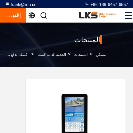
frank@lien.cn
+86-186-6457-6557
إقتباس
المنتجات
>
>
>
مسكن
المنتجات
الخدمة الذاتية كشك
كشك الدفع بالخدمة الذاتية على الحائط ، 32 بوصة للدفع الذاتي