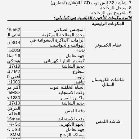
شاشة 32 إنش توب LCD للإعلان (اختياري)
مدخل الزجاجة
الخروج من الزجاجة
قائمة مكونات الأجهزة القياسية
هي كما يلي:
المكونات الرئيسية
ال
المجلس الصناعي
h AIMB 562
وحدة المعالجة المركزية
ثنائي النواة E5700 / G2030 ، 3.0 جيجا هرتز ؛ انتل ثنائي النواة 3 / I5 / I7
الرامات "الذاكرة العشوائية في
4 GB / 8GB
نظام الكمبيوتر
الهواتف والحواسيب
500G
HDD
جهة تعامل
6 * منافذ RS-232 ؛ 1 * LTP ؛ 6 * منافذ USB ، 8 * GPIO ؛ 1 * PCI
كمبيوتر التيار الكهربائي
هونتكي / ج
حجم الشاشة
17/19 بوصة قطري (اختياري من 8 بوصة إلى 65 بوصة)
سطوع
250cd / M2
زاوية
أفقي 100 درجة أعلاه ؛ عمودي 80 درجة أعلاه
شاشات الكريستال
تناقض
1000: 1
السائل
الحياة الخلفية أنبوب
أكثر من 40،000 ساعة
وقت الاستجابة
<5MS
ماكس. القرار
1280 × 1024
حجم الشاشة
17/19 بوصة قطري (اختياري من 8 بوصة إلى 65 بوصة)
المركز: <1.5 مم
دقة اللمس
الحافة: <3.2mm
وقت الاستجابة
<16ms
شاشة اللمس
الجهد االكهربى
C5V +/- 5٪
جهة تعامل
S232، USB
سماكة الزجاج
3MM