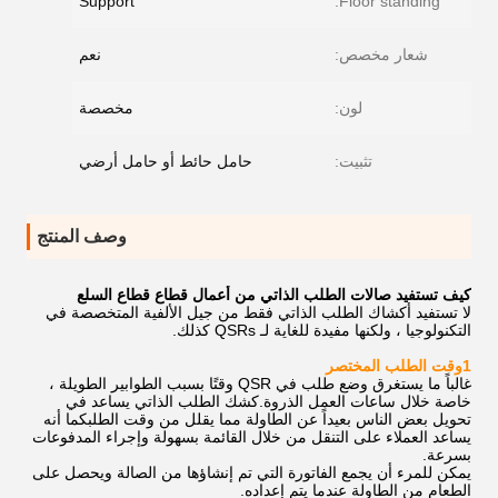
Support
Floor standing:
شعار مخصص:
نعم
لون:
مخصصة
تثبيت:
حامل حائط أو حامل أرضي
وصف المنتج
كيف تستفيد صالات الطلب الذاتي من أعمال قطاع قطاع السلع
لا تستفيد أكشاك الطلب الذاتي فقط من جيل الألفية المتخصصة في
التكنولوجيا ، ولكنها مفيدة للغاية لـ QSRs كذلك.
1وقت الطلب المختصر
غالباً ما يستغرق وضع طلب في QSR وقتًا بسبب الطوابير الطويلة ،
خاصة خلال ساعات العمل الذروة.كشك الطلب الذاتي يساعد في
تحويل بعض الناس بعيداً عن الطاولة مما يقلل من وقت الطلبكما أنه
يساعد العملاء على التنقل من خلال القائمة بسهولة وإجراء المدفوعات
بسرعة.
يمكن للمرء أن يجمع الفاتورة التي تم إنشاؤها من الصالة ويحصل على
الطعام من الطاولة عندما يتم إعداده.