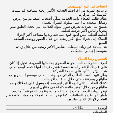
4يساعد في البيع المستهدف
تريد بيع المزيد من أغراضك الغذائية الأكثر ربحية ببساطة قم بتثبيت
كيوسك في مركزك
نظام طلب الطعام ذاتية الخدمة يمكّن أصحاب المطاعم من عرض
رسائل متعددة بناءً على سلوك الشراء للعملاء.
تسمح لك الصالات بعرض صور المواد الغذائية التي تجعل الطبق يبدو
مغرياً والناس أكثر عرضة لطلبه.
أنظمة الطلب ليس لديها قيود مساحية ولديها مساحة أكبر لإغراء
العملاء إلى شراء سلع أكثر ربحية من خلال الصور ووصف السلعة
المقنع.
هذا يساعد في زيادة مبيعات العناصر الأكثر ربحية من خلال زيادة
متوسط إجمالي الشيكات.
5تحسين رضا العملاء
تُعرف الشركات ذات الجودة القصوى بخدماتها السريعة. تخيل إذا كان
على عميلك الانتظار لمدة خمسة عشر دقيقة طويلة فقط لوضع طلب.
هذا سيؤثر بالتأكيد على سمعة الشركة.
يقلل تثبيت كشك الطلب الذاتي من وقت الطلب ويسمح للناس بوضع
طلباتهم بسرعة ، حتى خلال ساعات الازدحام.
كشك الطلب الذاتي لديه الكثير ليعرضه. إنه يسهل على عملائك وضع
طلباتهم من خلال توفير قائمة كاملة في متناول أيديهم.
توفر أدوات الدفع المتعددة الاستخدامات، وتقوم بالدفع نقداً أو تدفع
بأمان عن طريق البطاقات. كما توفر الصالة للعملاء معلومات كافية عن
الطعام لأولئك الذين يطلبون
أوديل لا
LN-S11
المواصفات