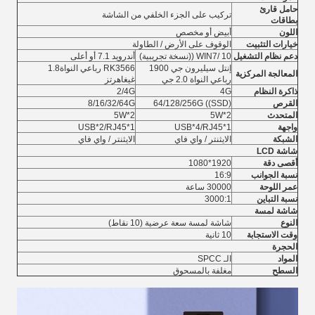
حامل قارئ
تركيب على الجزء الخلفي من الشاشة
بطاقات
اللون
أبيض أو مخصص
خيارات التثبيت
الوقوف على الأرض / الطاولة
دعم نظام التشغيل
WIN7/ 10 ((نسخة تجريبية)
أندرويد 7.1 أو أعلى
إنتل سيليرون جي 1900
RK3566 رباعي النواة1.8
المعالجة المركزية
رباعي النواة 2.0 جي
غيغاهرتز
ذاكرة النظام
4G
2/4G
القرص
64/128/256G ((SSD)
8/16/32/64G
المتحدث
5W*2
5W*2
واجهة
USB*4/RJ45*1
USB*2/RJ45*1
الشبكة
الايثنتر / واي فاي
الايثنتر / واي فاي
شاشة LCD
أقصى دقة
1920*1080
نسبة الجوانب
16:9
عمر اللوحة
30000 ساعة
نسبة التباين
3000:1
شاشة لمسة
النوع
شاشة لمسة سعة عرضية (10 نقاط)
وقت الاستجابة
10 ثانية
الحجرة
المواد
الـ SPCC
السطح
مغلفة بالمسحوق