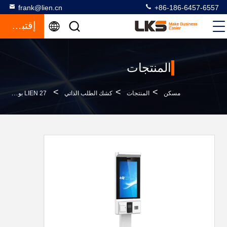
frank@lien.cn
+86-186-6457-6557
إقتباس
المنتجات
>
>
>
مسكن
المنتجات
كشك الطلب الذاتي
LIEN 27 بوصة تعمل باللمس QSR الخدمة الذاتية لآلة الدفع الذاتي