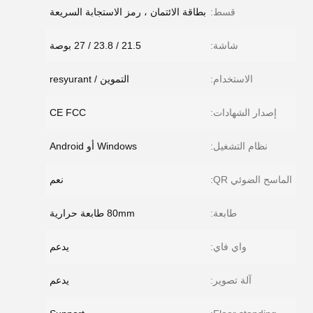
قسط:
بطاقة الائتمان ، رمز الاستجابة السريعة
شاشة:
21.5 / 23.8 / 27 بوصة
الاستخدام:
التموين / resyurant
إصدار الشهادات:
CE FCC
نظام التشغيل:
Windows أو Android
الماسح الضوئي QR:
نعم
طابعة:
80mm طابعة حرارية
واي فاي:
يدعم
آلة تصوير:
يدعم