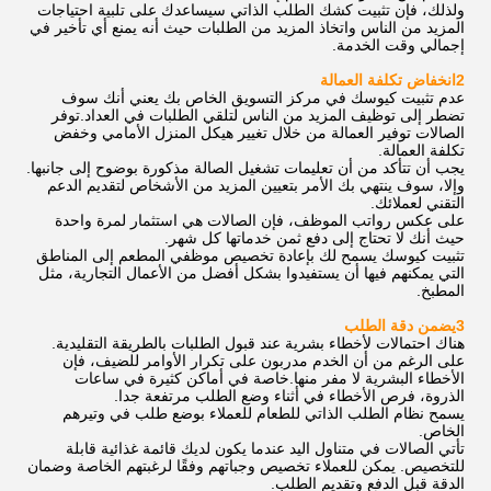
ولذلك، فإن تثبيت كشك الطلب الذاتي سيساعدك على تلبية احتياجات
المزيد من الناس واتخاذ المزيد من الطلبات حيث أنه يمنع أي تأخير في
إجمالي وقت الخدمة.
2انخفاض تكلفة العمالة
عدم تثبيت كيوسك في مركز التسويق الخاص بك يعني أنك سوف
تضطر إلى توظيف المزيد من الناس لتلقي الطلبات في العداد.توفر
الصالات توفير العمالة من خلال تغيير هيكل المنزل الأمامي وخفض
تكلفة العمالة.
يجب أن تتأكد من أن تعليمات تشغيل الصالة مذكورة بوضوح إلى جانبها.
وإلا، سوف ينتهي بك الأمر بتعيين المزيد من الأشخاص لتقديم الدعم
التقني لعملائك.
على عكس رواتب الموظف، فإن الصالات هي استثمار لمرة واحدة
حيث أنك لا تحتاج إلى دفع ثمن خدماتها كل شهر.
تثبيت كيوسك يسمح لك بإعادة تخصيص موظفي المطعم إلى المناطق
التي يمكنهم فيها أن يستفيدوا بشكل أفضل من الأعمال التجارية، مثل
المطبخ.
3يضمن دقة الطلب
هناك احتمالات لأخطاء بشرية عند قبول الطلبات بالطريقة التقليدية.
على الرغم من أن الخدم مدربون على تكرار الأوامر للضيف، فإن
الأخطاء البشرية لا مفر منها.خاصة في أماكن كثيرة في ساعات
الذروة، فرص الأخطاء في أثناء وضع الطلب مرتفعة جدا.
يسمح نظام الطلب الذاتي للطعام للعملاء بوضع طلب في وتيرهم
الخاص.
تأتي الصالات في متناول اليد عندما يكون لديك قائمة غذائية قابلة
للتخصيص. يمكن للعملاء تخصيص وجباتهم وفقًا لرغبتهم الخاصة وضمان
الدقة قبل الدفع وتقديم الطلب.