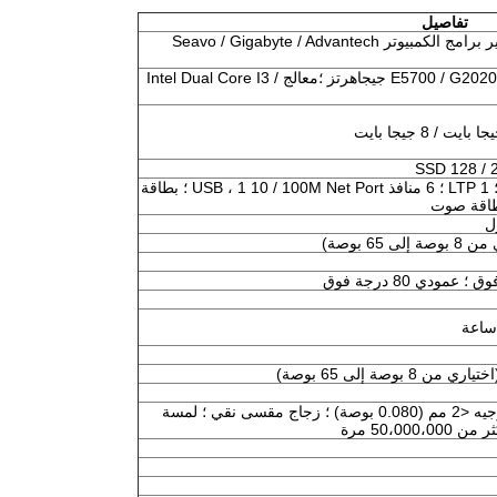
تفاصيل
562 مشروع تطوير برامج الكمبيوتر Seavo / Gigabyte / Advantech
ثنائي النواة E5700 / G2020 ، 2.8 جيجاهرتز ؛معالج Intel Dual Core I3 /
6 منافذ RS-232 ؛ 1 LTP ؛ 6 منافذ USB ، 1 10 / 100M Net Port ؛ بطاقة
طاقة صوت
ل
شفافية عالية ، دقة عالية ومتانة ، دقة توجيه <2 مم (0.080 بوصة) ؛ زجاج مقسى نقي ؛ لمسة
50،0 مرة