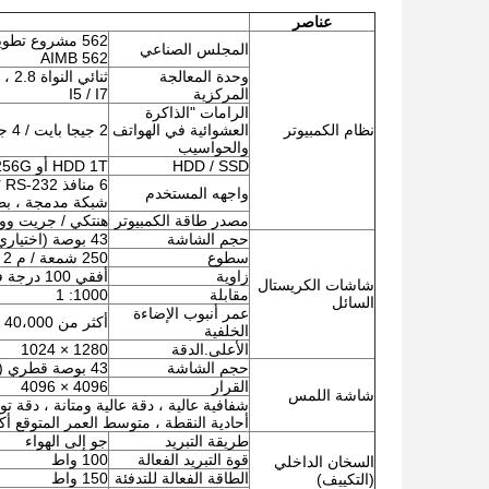
عناصر
المجلس الصناعي
AIMB 562
وحدة المعالجة
المركزية
I5 / I7
الرامات "الذاكرة
نظام الكمبيوتر
العشوائية في الهواتف
2 جيجا بايت / 4 جيجا بايت / 8 جيجا بايت
والحواسيب
HDD / SSD
HDD 1T أو SSD 128 / 256G
واجهه المستخدم
شبكة مدمجة ، ب
مصدر طاقة الكمبيوتر
هنتكي / جريت وو
حجم الشاشة
43 بوصة (اختياري من 8 بوصة إلى 65 بوصة)
سطوع
250 شمعة / م 2
زاوية
أفقي 100 درجة فوق ؛ عمودي 80 درجة فوق
شاشات الكريستال
مقابلة
1000: 1
السائل
عمر أنبوب الإضاءة
أكثر من 40،000 ساعة
الخلفية
الأعلى.الدقة
1280 × 1024
حجم الشاشة
43 بوصة قطري (اختياري من 8 بوصة إلى 65 بوصة)
القرار
4096 × 4096
شاشة اللمس
أحادية النقطة ، متوسط ​​العمر المتوقع أكثر من 00،000
طريقة التبريد
جو إلى الهواء
قوة التبريد الفعالة
100 واط
السخان الداخلي
الطاقة الفعالة للتدفئة
150 واط
(التكييف)