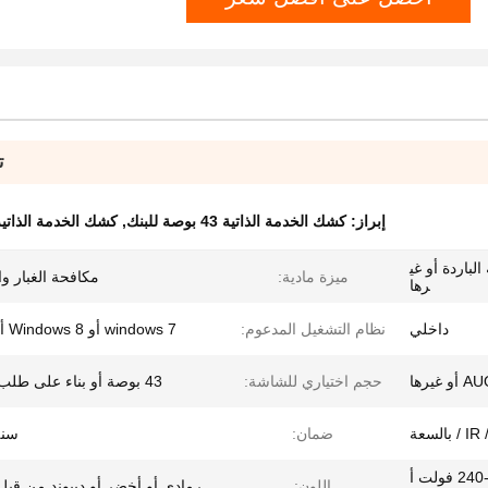
ت
إبراز:
كشك الخدمة الذاتية 43 بوصة للبنك
,
كشك الخدمة الذاتية
ة لفة الباردة أو غي
ميزة مادية:
مكافحة الغبار و
رها
داخلي
نظام التشغيل المدعوم:
windows 7 أو Windows 8 أو Linux
حجم اختياري للشاشة:
43 بوصة أو بناء على طلب العملاء
بالسعة
ضمان:
سنة
110-120 فولت ، 220 فولت -240 فولت أ
اللون:
رمادي أو أخضر أو ​​ديبوند من قبل 