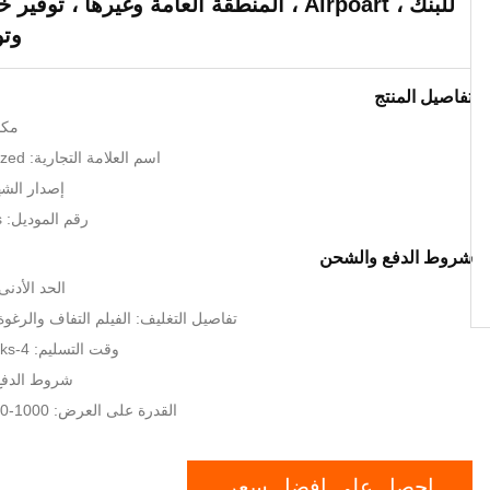
للبنك ، Airpoart ، المنطقة العامة وغيرها ، ت
وتو
تفاصيل المنتج
مكا
اسم العلامة التجارية: LKS or customized
إصدار الشهادات
رقم الموديل: LKS8308Series
شروط الدفع والشحن
الحد الأدنى لكم
تفاصيل التغليف: الفيلم التفاف والر
وقت التسليم: 4-6weeks على الدفع
شروط الدفع:
القدرة على العرض: 1000-2000 وحدة شهريا
احصل على افضل سعر