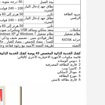
-30 درجة مئوية -70 درجة مئوية ； <90٪ رطوبة نسبية.
بيئة العمل
نطاق جهد إدخال التيار
100 ~ 240 فولت تيار متردد
المتردد
مزود الطاقة
تكرر
50 هرتز إلى 60 هرتز
الرقمي
نطاق جهد إدخال التيار
100 ~ 240 فولت تيار متردد
المتردد
تكرر
50 هرتز إلى 60 هرتز
مكملات
منفذ سلكي ومنافذ USB ومكبرات صوت ومراوح وكابلات ومسامير وما إلى ذلك.
نظام تشغيل
نظام تشغيل Windows 7 أو Windows XP بدون ترخيص
إطار فولاذي متين ، تصميم نحيف وذكي ؛
خزانة KIOSK
للصدأ ، مضاد للحمض ، مضاد للغبار ، خال
التعبئة
طريقة التعبئة الأمنية مع رغوة فقاعة وح
كشك الخدمة الذاتية المخصص 43 بوصة كشك الخدمة الذاتية للبنك ، Airpoart ، المنطقة العامة وما إلى ذلك ، يوفر خدمة سريعة ويوفر التكلفة
قائمة مكونات الأجهزة الاختيارية الأخرى
كالتالي:
دبوس الوساده
قارئ البطاقة المصرفية
كاميرا ويب
مودال لاسلكي
موزع البطاقة
قارئ بطاقة تلامس