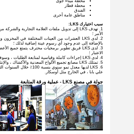
محطة ميناء جوى
محطة قطار
الفندق
مناطق عامة أخرى
سبب اختيارك LKS:
تهدف LKS إلى تدويل ملفات
العلامة التجارية والشركة من
الأمر ؛
لدى LKS العشرات من العينات المختلفة في المخز
بالإضافة إلى عدم وجود أي رسوم عينة إضافية لذلك ؛
لدى LKS فريق تطوير برمجيات محترف يتمتع جميع ا
الاعتبار ؛
لدى LKS إجراءات كاملة وقياسية لمتابعة الطلبات ، وسوف نرسل لك رسمًا ثلاثي الأبعاد للتأكيد قبل بدء أي إنتاج ؛
تمتلك LKS مصانع تجميع الألواح المعدنية والأكشاك ، والإنتاجية الشهرية تزيد عن 1000 وحدة ؛
LKS لديها معدل نمو سنوي
علي بابا ، في الخارج مثل أوسكار.
جولة في مصنع LKS - عملية ورقة المتابعة