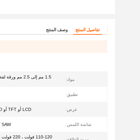
تفاصيل المنتج
وصف المنتج
1.5 مم إلى 2.5 مم ورق
مواد:
تطبيق:
عرض:
LCD أو TFT أو AUO أو غيرها
شاشة اللمس:
IR / SAW / 
مزود الطاقة: