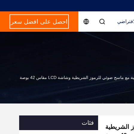
احصل على افضل سعر
افتراضي
ع ماسح ضوئي للرموز الشريطية وشاشة LCD مقاس 42 بوصة
فئات
ز الشريطية