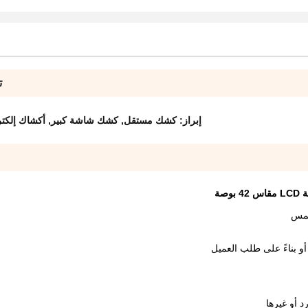
ت
إبراز:
كشك مستقل
,
كشك شاشة كبير
,
أكشاك إلكترو
صة
لمس