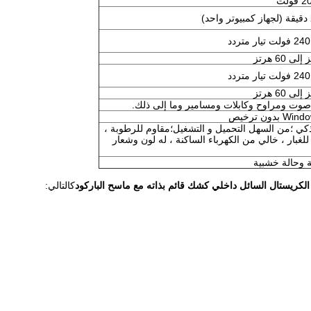
ولت
كي ؛من السهل التحميل و التشغيل؛مقاوم للرطوبة ،
غبار ، خالي من الكهرباء الساكنة ، له لون وشعار
ة وحالة خشبية
كالتالي: