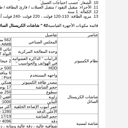
الشعار: حسب احتياجات العميل
الأجزاء: متقبل النقود / متقبل العملات / قارئ البطاقة / 
الكفالة: 1 سنة
مزود الطاقة: 110-120 فولت ، 220 فولت -240 فولت أو اختياري
قائمة مكونات الأجهزة القياسية
42 '' شاشات الكريستال السائل داخلي كشك قائم بذاته مع ماسح الباركود
عناصر
تفاصيل
المجلس الصناعي
h AIMB
وحدة المعالجة المركزية
النواة I3 / I5 / I7
الرامات " الذاكرة العشوائية
نظام الكمبيوتر
2 جيجا بايت / 4 جيجا بايت / 8 جيجا بايت
في الهواتف والحواسيب "
HDD
500 جرام
واجهه المستخدم
Port ؛ بطاقة شبكة مدمجة ، بطاقة صوت
مصدر طاقة الكمبيوتر
هنتكي 
حجم الشاشة
17 بوصة / 19 بوصة (اختياري من 8 بوصة إلى 65 بوصة)
سطوع
250 شمعة / م 2
شاشات الكريستال
زاوية
أفقي 100 درجة فوق ؛ عمودي 80 درجة فوق
السائل
التباين
1000: 1
عمر أنبوب الإضاءة الخلفية
أكثر من 40،000 
الأعلى.الدقة
1280 × 1024
حجم الشاشة
17/19 بوصة قطري (اختياري من 8 بوصة إلى 65 بوصة)
دقة
4096 × 4096
شاشة لمسية