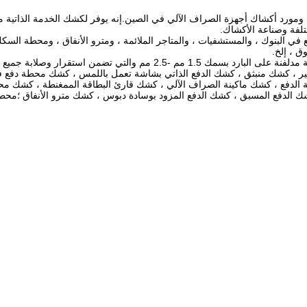
 ومورد أكشاك أجهزة الصراف الآلي في الصين.إنه يوفر لكشك الخدمة الذاتية م
تلفة وصناعة الأكشاك.
LKS خصيصًا لاستخدام الدفع في البنوك ، والمستشفيات ، والمتاجر الملائمة ، ومترو الأنفاق ، ومحطة ال
ق ، إلخ.
 LKS يشمل كشك دفع الفواتير ، كشك منبثق ، كشك الدفع الذاتي بشاشة تعمل باللمس ، كشك محطة دف
الدفع ، كشك ماكينة الصراف الآلي ، كشك قارئ البطاقة الممغنطة ، كشك محط
شك الدفع المسبق ، كشك الدفع المزود بوسادة دبوس ، كشك مترو الأنفاق ؛