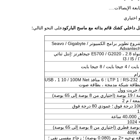
طابعة الإيصالات….
على النحو التالي
:
562 مشروع تطوير برامج الكمبيوتر Seavo / Gigabyte /
Advantec
ثنائي النواة E5700 / G2020 ، 2.8 جيجاهرتز ؛إنتل ثنائي
6 منافذ RS-232 ؛ 1 LTP ؛ 6 منافذ USB ، 1 10 / 100M Net
/ جريت وول
ساعة
شفافية عالية ، دقة عالية ومتانة ، دقة توجيه <2 مم (0.080 بوصة) ؛ زجاج مقسى نقي ؛