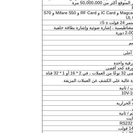
أكثر من 50،000،000 مرة
دعم Magcard و IC Card و RF Card و Mifare S50 و S70
فولت ± 5٪
غناطيسية ، إشارة ضوئية وإشارة بطاقة خلفية
 دورة
رقية واحدة
 * 16 أو 1 * 32 قناة
ة عالية على الكشف عن العملات المزيفة
10V-1
 الحرارية
RS232
ولت