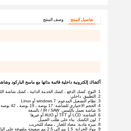
تفاصيل المنتج
وصف المنتج
أكشاك إلكترونية داخلية قائمة بذاتها مع ماسح الباركود وشاشة LCD مقاس 42 بو
النوع: كشك الدفع ، كشك الخدمة الذاتية ، كشك شاشة ال
التطبيق: داخلي
نظام التشغيل المدعوم: windows 7 أو Linux
الحجم الاختياري للشاشة: 17 بوصة ، 19 بوصة ، 42 بوصة أو بناءً على طلب العميل
شاشة تعمل باللمس: IR / SAW / بالسعة
الشاشة: LCD أو TFT أو AUO أو غيرها
لون الكشك: بناء على طلب العميل
ميزة مادية: مضاد للغبار ، مضاد للتخريب
مواد الخزانة: 1.5 مم إلى 2.5 مم صفيحة ملفوفة على البارد أو غيرها