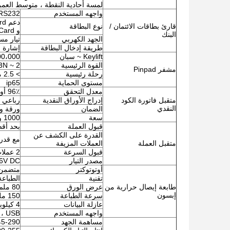
لمسة أحادية النقطة ، متوسط ​​العمر المتوقع 
واجهه المستخدم
RS232
قارئ بطاقات الائتمان /
نوع البطاقة
و UL Card
البنك
الجهد الكهربي
تيار مستمر 24 
طريقة إدخال البطاقة
إشارة م
Keylift ~ سبان
2،000،000
القوة الرئيسية
2 ~ 3N
مشفر Pinpad
رحلة رئيسية
> 2.5 مم
مستوى الحماية
ip65
معدل التحقق
96٪ أو أعلى
متقبل فاتورة الكود
إدراج الأوراق النقدية
رباعي
النقدي
الضمان
ورقة و
سعة
1000 ورقة كحد أقصى
قبول العملة
بحد أقصى 32 نوعًا من العملات ، في 2
القدرة على الكشف عن
مع قدر
متقبل العملة
العملات المزيفة
قبول السرعة
2 عملات / ثانية
مصدر التيار
6V DC
أوتوتوكتر
متضمن
تقنية
الطباعة
طابعة إيصال حرارية من
عرض الورق
80 ملم
إبسون
سرعة الطباعة
150 ملم / ثانية
عازلة البيانات
4 كيلوبايت
واجهه المستخدم
 ، USB
مساهمة الجهد
145-290 ف