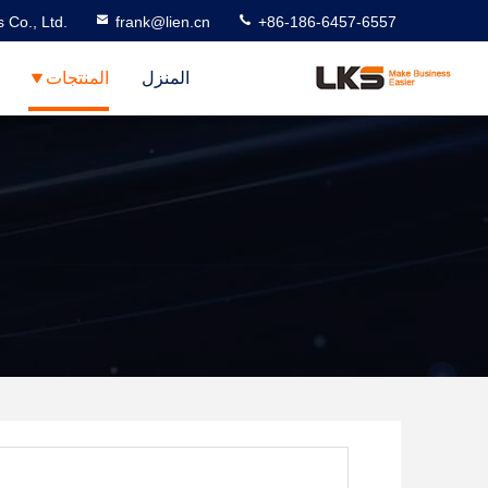
 Co., Ltd.
frank@lien.cn
+86-186-6457-6557
المنزل
المنتجات