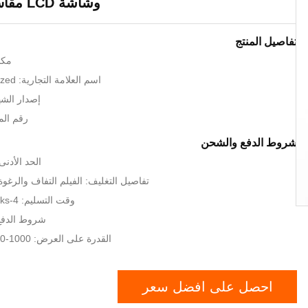
وشاشة LCD مقاس 42 بوصة
تفاصيل المنتج
مكا
اسم العلامة التجارية: LKS or customized
إصدار الشهادات
رقم الموديل
شروط الدفع والشحن
الحد الأدنى لكم
تفاصيل التغليف: الفيلم التفاف والر
وقت التسليم: 4-6weeks على الدفع
شروط الدفع:
القدرة على العرض: 1000-2000 وحدة شهريا
احصل على افضل سعر