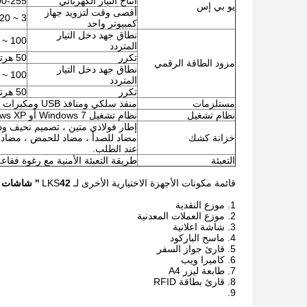
انتاج التيار الكهربائي
200-255 ف
يو بي إس
أقصى وقت لتزويد جهاز
3 ~ 20 دقيقة (لجهاز كمبيوتر واحد)
كمبيوتر واحد
نطاق جهد دخل التيار
100 ~ 240 فولت تيار متردد
المتردد
تكرر
50 هرتز إلى 60 هرتز
مزود الطاقة الرقمي
نطاق جهد دخل التيار
100 ~ 240 فولت تيار متردد
المتردد
تكرر
50 هرتز إلى 60 هرتز
مستلزمات
منفذ سلكي ومنافذ USB ومكبرات صوت ومراوح وكابلات ومسامير وما إلى ذلك.
نظام تشغيل
نظام تشغيل Windows 7 أو Windows XP بدون ترخيص
إطار فولاذي متين ، تصميم نحيف وذ
خزانة كشك
مضاد للصدأ ، مضاد للحمض ، مضاد لل
عند الطلب.
التعبئة
طريقة التعبئة الأمنية مع رغوة فقاع
قائمة مكونات الأجهزة الاختيارية الأخرى لـ LKS
42 '' شاشات الكريستال السائل داخلي كشك قائم بذاته مع ماسح الباركود
موزع النقدية
موزع العملات المعدنية
شاشة اعلانية
ماسح الباركود
قارئ جواز السفر
كاميرا ويب
طابعة ليزر A4
قارئ بطاقة RFID