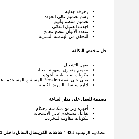
زخرفة جذابة
رسم تصميم عالي الجودة
تصميم منتظم وأنيق
اجذب العميل النهائي
متعدد الألوان سطح معالج
التحقق من الهندسة البشرية
حل منخفض التكلفة
سهل التشغيل
تصميم معياري لسهولة الصيانة
مكونات صلبة ثابتة الجودة
مبني على تقنية Provden المستقرة المستخدمة على نطاق واسع
إدارة سلسلة التوريد الكاملة
مصممة للعمل على مدار الساعة
أجهزة وبرامج متكاملة بإحكام
تفاعل مستخدم عالي الاستجابة
مكونات مقاومة للتخريب
التصاميم الرئيسية لـ
42 '' شاشات الكريستال السائل داخلي كشك قائم بذاته مع ماسح الباركود