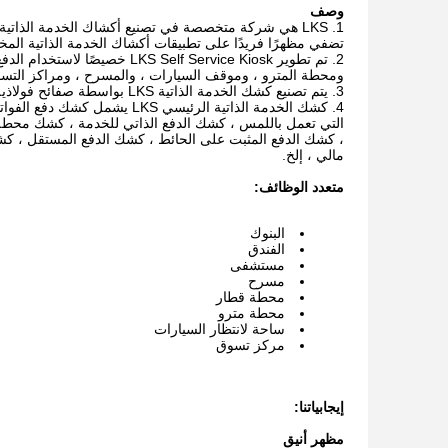
وصف
LKS هي شركة متخصصة في تصنيع أكشاك الخدمة الذاتية
تضفي مظهرًا فريدًا على تطبيقات أكشاك الخدمة الذاتية المخ
تم تطوير  Self Service Kiosk
ومحطة المترو ، وموقف السيارات ، والمسرح ، ومراكز التسو
يتم تصنيع كشك الخدمة الذاتية LKS بواسطة صفائح فولاذية مدلفنة على البارد بسمك 1.5 مم -2.5 مم والتي تضمن استقرار وصلابة جميع الهياكل.
كشك الخدمة الذاتية الرئيسي
التي تعمل باللمس ، كشك الدفع الذاتي للخدمة ، كشك محطة 
، كشك الدفع المثبت على الحائط ، كشك الدفع المستقل ، ك
مالي ، إلخ.
متعدد الوظائف:
البنوك
الفندق
مستشفى
مسرح
محطة قطار
محطة مترو
ساحة لانتظار السيارات
مركز تسوق
إيجابياتنا:
مظهر أنيق